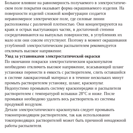
Большое влияние на равномерность получаемого в электростатиче­
ском поле покрытия оказывает форма окрашиваемого изделия. На
поверхности изделий сложной конфигурации создается
неравномерное электрическое поле, где силовые линии
расположены с различной плотностью. Они концентрируются на
краях и острых выступающих ча­стях, в достаточной степени
сосредотачиваются на выпуклых поверхно­стях, в углублениях их
мало или они совсем отсутствуют. По­этому в момент окрашивания
углублений электростатическим распы­лителем рекомендуется
отключать высокое напряжение.
Уход за установками электростатической окраски
По окончании покраски электростатическим краскопультом
необходимо отключить высокое напряжение, всасывающий шланг
установки перенести в емкость с растворителем, слить оставшийся
в системе лакокрасочный материал и в течение нескольких минут
про­мыть растворителем установку, шланг, краскопульт.
Недопустимо про­мывать систему краскопередачи и распылителя
растворителем с темпе­ратурой вспышки 28°С и ниже. После
промывки необходимо удалить весь растворитель из системы
продувкой воздухом.
Детали электростатического краскопульта следует промывать
токонепроводящим раство­рителем, так как использование
токопроводящих растворителей может быть причиной ненадежной
работы распылителя.