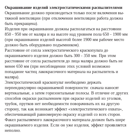
Окрашивание изделий электростатическими распылителями
Окрашивание должно производиться только после включения вы­
тяжной вентиляции (при отключении вентиляции работа должна
быть прекращена).
Изделия при окрашивании должны располагаться на расстоянии
850 - 950 мм от маляра и на высоте над уровнем пола 650 - 1900 мм
(при окрашивании изделий высотой более 1900 мм рабочее место
должно быть оборудовано подъемником).
Расстояние от сопла электростатического краскопульта до
окрашиваемого изделия долж­но быть 300 - 350 мм. При этом
расстояние от сопла распылителя до ли­ца маляра должно быть не
менее 650 мм (при несоблюдении этих усло­вий возможно
попадание частиц лакокрасочного материала на распылитель и
маляра).
Электростатический краскопульт необходимо держать
перпендикулярно окрашиваемой поверхности: сначала наносят
вертикальные, а затем горизонтальные полосы. В отличие от других
способов окраски распылением при окра­ске изделий из уголков,
трубок, прутков нет необходимости поворачи­вать их на другую
сторону, так как возникает эффект «электростатиче­ского охвата»,
обеспечивающий равномерную окраску изделий со всех сторон.
Факел распыляемого лакокрасочного материала должен быть шире
окрашиваемого изделия. Если он уже изделия, эффект проявляется
неполно.