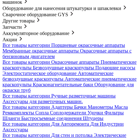
машинок
Оборудование для нанесения штукатурки и шпаклевки
Сварочное оборудование GYS
Другие товары
Запчасти
Аккумуляторное оборудование
Акции
Все товары категории
Поршневые окрасочные аппараты
Мембранные окрасочные аппараты
Окрасочные аппараты с
бензиновым двигателем
Все товары категории
Окрасочные аппараты
Пневматические
краскопульты
Безвоздушные краскопульты
Подающие насосы
Электростатическое оборудование
Автоматические
безвоздушные краскопульты
Автоматические пневматические
краскопульты
Красконагнетательные баки
Оборудование для
окраски труб
Все товары категории
Ручные разметочные машины
Аксессуары для разметочных машин.
Все товары категории
Адаптеры
Бачки
Манометры
Масла
Ремкомплекты
Сопла
Соплодержатели
Удочки
Фильтры
Шланги
Быстросъемные соединения
Штуцеры
Все товары категории
Для Авторемонта
Для Индустрии
Аксессуары
Все товары категории
Для стен и потолка
Электрические