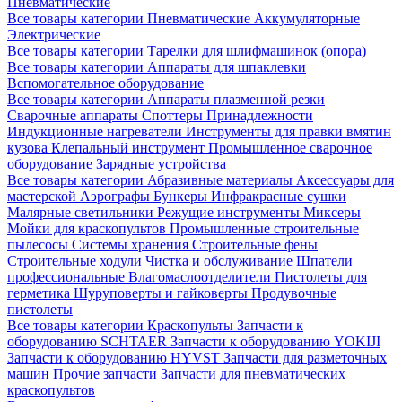
Пневматические
Все товары категории
Пневматические
Аккумуляторные
Электрические
Все товары категории
Тарелки для шлифмашинок (опора)
Все товары категории
Аппараты для шпаклевки
Вспомогательное оборудование
Все товары категории
Аппараты плазменной резки
Сварочные аппараты
Споттеры
Принадлежности
Индукционные нагреватели
Инструменты для правки вмятин
кузова
Клепальный инструмент
Промышленное сварочное
оборудование
Зарядные устройства
Все товары категории
Абразивные материалы
Аксессуары для
мастерской
Аэрографы
Бункеры
Инфракрасные сушки
Малярные светильники
Режущие инструменты
Миксеры
Мойки для краскопультов
Промышленные строительные
пылесосы
Системы хранения
Строительные фены
Строительные ходули
Чистка и обслуживание
Шпатели
профессиональные
Влагомаслоотделители
Пистолеты для
герметика
Шуруповерты и гайковерты
Продувочные
пистолеты
Все товары категории
Краскопульты
Запчасти к
оборудованию SCHTAER
Запчасти к оборудованию YOKIJI
Запчасти к оборудованию HYVST
Запчасти для разметочных
машин
Прочие запчасти
Запчасти для пневматических
краскопультов