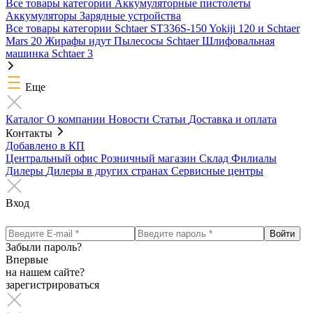
Все товары категории
Аккумуляторные пистолеты
Аккумуляторы
Зарядные устройства
Все товары категории
Schtaer ST336S-150
Yokiji 120 и Schtaer
Mars 20
Жирафы идут
Пылесосы Schtaer
Шлифовальная
машинка Schtaer 3
Еще
Каталог
О компании
Новости
Статьи
Доставка и оплата
Контакты
Добавлено в КП
Центральный офис
Розничный магазин
Склад
Филиалы
Дилеры
Дилеры в других странах
Сервисные центры
Вход
Забыли пароль?
Впервые
на нашем сайте?
зарегистрироваться