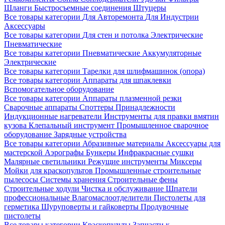
Шланги
Быстросъемные соединения
Штуцеры
Все товары категории
Для Авторемонта
Для Индустрии
Аксессуары
Все товары категории
Для стен и потолка
Электрические
Пневматические
Все товары категории
Пневматические
Аккумуляторные
Электрические
Все товары категории
Тарелки для шлифмашинок (опора)
Все товары категории
Аппараты для шпаклевки
Вспомогательное оборудование
Все товары категории
Аппараты плазменной резки
Сварочные аппараты
Споттеры
Принадлежности
Индукционные нагреватели
Инструменты для правки вмятин
кузова
Клепальный инструмент
Промышленное сварочное
оборудование
Зарядные устройства
Все товары категории
Абразивные материалы
Аксессуары для
мастерской
Аэрографы
Бункеры
Инфракрасные сушки
Малярные светильники
Режущие инструменты
Миксеры
Мойки для краскопультов
Промышленные строительные
пылесосы
Системы хранения
Строительные фены
Строительные ходули
Чистка и обслуживание
Шпатели
профессиональные
Влагомаслоотделители
Пистолеты для
герметика
Шуруповерты и гайковерты
Продувочные
пистолеты
Все товары категории
Краскопульты
Запчасти к