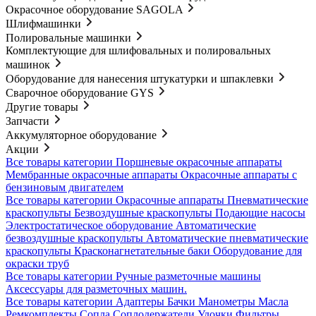
Окрасочное оборудование SAGOLA
Шлифмашинки
Полировальные машинки
Комплектующие для шлифовальных и полировальных
машинок
Оборудование для нанесения штукатурки и шпаклевки
Сварочное оборудование GYS
Другие товары
Запчасти
Аккумуляторное оборудование
Акции
Все товары категории
Поршневые окрасочные аппараты
Мембранные окрасочные аппараты
Окрасочные аппараты с
бензиновым двигателем
Все товары категории
Окрасочные аппараты
Пневматические
краскопульты
Безвоздушные краскопульты
Подающие насосы
Электростатическое оборудование
Автоматические
безвоздушные краскопульты
Автоматические пневматические
краскопульты
Красконагнетательные баки
Оборудование для
окраски труб
Все товары категории
Ручные разметочные машины
Аксессуары для разметочных машин.
Все товары категории
Адаптеры
Бачки
Манометры
Масла
Ремкомплекты
Сопла
Соплодержатели
Удочки
Фильтры