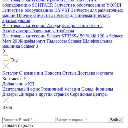
оборудованию SCHTAER
Запчасти к оборудованию YOKIJI
Запчасти к оборудованию HYVST
Запчасти для разметочных
машин
Прочие запчасти
Запчасти для пневматических
краскопультов
Все товары категории
Аккумуляторные пистолеты
Аккумуляторы
Зарядные устройства
Все товары категории
Schtaer ST336S-150
Yokiji 120 и Schtaer
Mars 20
Жирафы идут
Пылесосы Schtaer
Шлифовальная
машинка Schtaer 3
Еще
Каталог
О компании
Новости
Статьи
Доставка и оплата
Контакты
Добавлено в КП
Центральный офис
Розничный магазин
Склад
Филиалы
Дилеры
Дилеры в других странах
Сервисные центры
Вход
Забыли пароль?