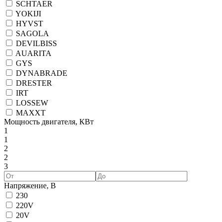
SCHTAER
YOKIJI
HYVST
SAGOLA
DEVILBISS
AUARITA
GYS
DYNABRADE
DRESTER
IRT
LOSSEW
MAXXT
Мощность двигателя, КВт
1
1
2
2
3
Напряжение, В
230
220V
20V