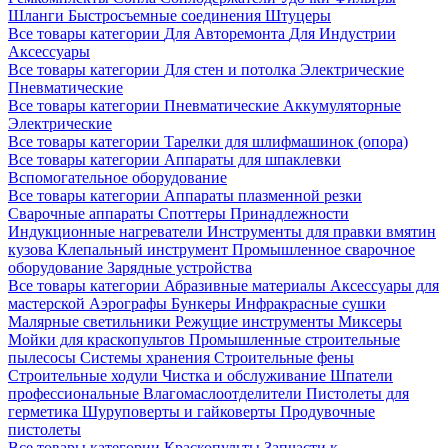
Шланги
Быстросъемные соединения
Штуцеры
Все товары категории
Для Авторемонта
Для Индустрии
Аксессуары
Все товары категории
Для стен и потолка
Электрические
Пневматические
Все товары категории
Пневматические
Аккумуляторные
Электрические
Все товары категории
Тарелки для шлифмашинок (опора)
Все товары категории
Аппараты для шпаклевки
Вспомогательное оборудование
Все товары категории
Аппараты плазменной резки
Сварочные аппараты
Споттеры
Принадлежности
Индукционные нагреватели
Инструменты для правки вмятин
кузова
Клепальный инструмент
Промышленное сварочное
оборудование
Зарядные устройства
Все товары категории
Абразивные материалы
Аксессуары для
мастерской
Аэрографы
Бункеры
Инфракрасные сушки
Малярные светильники
Режущие инструменты
Миксеры
Мойки для краскопультов
Промышленные строительные
пылесосы
Системы хранения
Строительные фены
Строительные ходули
Чистка и обслуживание
Шпатели
профессиональные
Влагомаслоотделители
Пистолеты для
герметика
Шуруповерты и гайковерты
Продувочные
пистолеты
Все товары категории
Краскопульты
Запчасти к