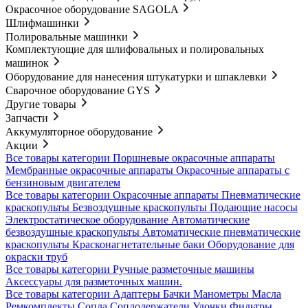
Окрасочное оборудование SAGOLA
Шлифмашинки
Полировальные машинки
Комплектующие для шлифовальных и полировальных
машинок
Оборудование для нанесения штукатурки и шпаклевки
Сварочное оборудование GYS
Другие товары
Запчасти
Аккумуляторное оборудование
Акции
Все товары категории
Поршневые окрасочные аппараты
Мембранные окрасочные аппараты
Окрасочные аппараты с
бензиновым двигателем
Все товары категории
Окрасочные аппараты
Пневматические
краскопульты
Безвоздушные краскопульты
Подающие насосы
Электростатическое оборудование
Автоматические
безвоздушные краскопульты
Автоматические пневматические
краскопульты
Красконагнетательные баки
Оборудование для
окраски труб
Все товары категории
Ручные разметочные машины
Аксессуары для разметочных машин.
Все товары категории
Адаптеры
Бачки
Манометры
Масла
Ремкомплекты
Сопла
Соплодержатели
Удочки
Фильтры