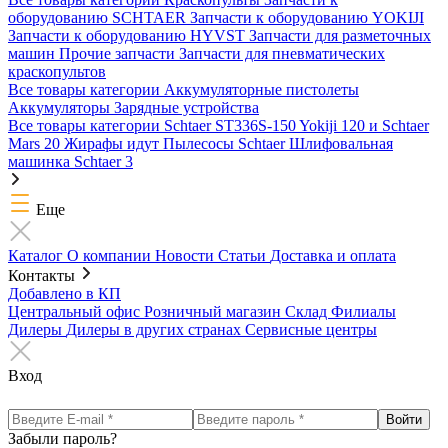
оборудованию SCHTAER
Запчасти к оборудованию YOKIJI
Запчасти к оборудованию HYVST
Запчасти для разметочных
машин
Прочие запчасти
Запчасти для пневматических
краскопультов
Все товары категории
Аккумуляторные пистолеты
Аккумуляторы
Зарядные устройства
Все товары категории
Schtaer ST336S-150
Yokiji 120 и Schtaer
Mars 20
Жирафы идут
Пылесосы Schtaer
Шлифовальная
машинка Schtaer 3
Еще
Каталог
О компании
Новости
Статьи
Доставка и оплата
Контакты
Добавлено в КП
Центральный офис
Розничный магазин
Склад
Филиалы
Дилеры
Дилеры в других странах
Сервисные центры
Вход
Забыли пароль?