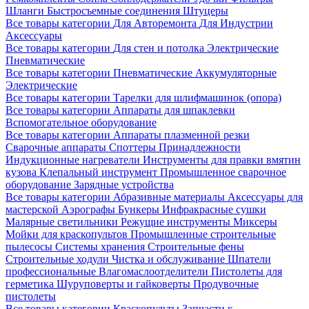
Шланги
Быстросъемные соединения
Штуцеры
Все товары категории
Для Авторемонта
Для Индустрии
Аксессуары
Все товары категории
Для стен и потолка
Электрические
Пневматические
Все товары категории
Пневматические
Аккумуляторные
Электрические
Все товары категории
Тарелки для шлифмашинок (опора)
Все товары категории
Аппараты для шпаклевки
Вспомогательное оборудование
Все товары категории
Аппараты плазменной резки
Сварочные аппараты
Споттеры
Принадлежности
Индукционные нагреватели
Инструменты для правки вмятин
кузова
Клепальный инструмент
Промышленное сварочное
оборудование
Зарядные устройства
Все товары категории
Абразивные материалы
Аксессуары для
мастерской
Аэрографы
Бункеры
Инфракрасные сушки
Малярные светильники
Режущие инструменты
Миксеры
Мойки для краскопультов
Промышленные строительные
пылесосы
Системы хранения
Строительные фены
Строительные ходули
Чистка и обслуживание
Шпатели
профессиональные
Влагомаслоотделители
Пистолеты для
герметика
Шуруповерты и гайковерты
Продувочные
пистолеты
Все товары категории
Краскопульты
Запчасти к