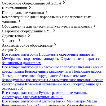
Окрасочное оборудование SAGOLA
Шлифмашинки
Полировальные машинки
Комплектующие для шлифовальных и полировальных
машинок
Оборудование для нанесения штукатурки и шпаклевки
Сварочное оборудование GYS
Другие товары
Запчасти
Аккумуляторное оборудование
Акции
Все товары категории
Поршневые окрасочные аппараты
Мембранные окрасочные аппараты
Окрасочные аппараты с
бензиновым двигателем
Все товары категории
Окрасочные аппараты
Пневматические
краскопульты
Безвоздушные краскопульты
Подающие насосы
Электростатическое оборудование
Автоматические
безвоздушные краскопульты
Автоматические пневматические
краскопульты
Красконагнетательные баки
Оборудование для
окраски труб
Все товары категории
Ручные разметочные машины
Аксессуары для разметочных машин.
Все товары категории
Адаптеры
Бачки
Манометры
Масла
Ремкомплекты
Сопла
Соплодержатели
Удочки
Фильтры