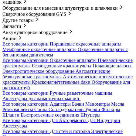
машинок
Оборудование для нанесения штукатурки и шпаклевки
Сварочное оборудование GYS
Другие товары
Запчасти
Аккумуляторное оборудование
Акции
Все товары категории
Поршневые окрасочные аппараты
Мембранные окрасочные аппараты
Окрасочные аппараты с
бензиновым двигателем
Все товары категории
Окрасочные аппараты
Пневматические
краскопульты
Безвоздушные краскопульты
Подающие насосы
Электростатическое оборудование
Автоматические
безвоздушные краскопульты
Автоматические пневматические
краскопульты
Красконагнетательные баки
Оборудование для
окраски труб
Все товары категории
Ручные разметочные машины
Аксессуары для разметочных машин.
Все товары категории
Адаптеры
Бачки
Манометры
Масла
Ремкомплекты
Сопла
Соплодержатели
Удочки
Фильтры
Шланги
Быстросъемные соединения
Штуцеры
Все товары категории
Для Авторемонта
Для Индустрии
Аксессуары
Все товары категории
Для стен и потолка
Электрические