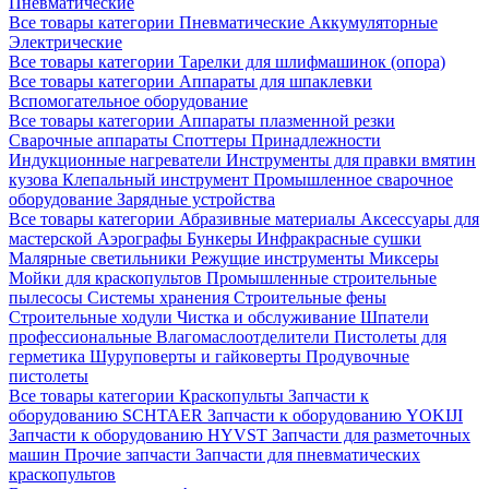
Пневматические
Все товары категории
Пневматические
Аккумуляторные
Электрические
Все товары категории
Тарелки для шлифмашинок (опора)
Все товары категории
Аппараты для шпаклевки
Вспомогательное оборудование
Все товары категории
Аппараты плазменной резки
Сварочные аппараты
Споттеры
Принадлежности
Индукционные нагреватели
Инструменты для правки вмятин
кузова
Клепальный инструмент
Промышленное сварочное
оборудование
Зарядные устройства
Все товары категории
Абразивные материалы
Аксессуары для
мастерской
Аэрографы
Бункеры
Инфракрасные сушки
Малярные светильники
Режущие инструменты
Миксеры
Мойки для краскопультов
Промышленные строительные
пылесосы
Системы хранения
Строительные фены
Строительные ходули
Чистка и обслуживание
Шпатели
профессиональные
Влагомаслоотделители
Пистолеты для
герметика
Шуруповерты и гайковерты
Продувочные
пистолеты
Все товары категории
Краскопульты
Запчасти к
оборудованию SCHTAER
Запчасти к оборудованию YOKIJI
Запчасти к оборудованию HYVST
Запчасти для разметочных
машин
Прочие запчасти
Запчасти для пневматических
краскопультов