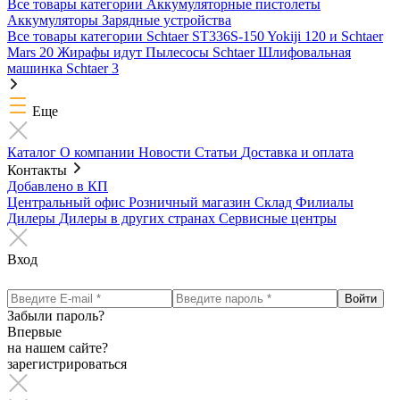
Все товары категории
Аккумуляторные пистолеты
Аккумуляторы
Зарядные устройства
Все товары категории
Schtaer ST336S-150
Yokiji 120 и Schtaer
Mars 20
Жирафы идут
Пылесосы Schtaer
Шлифовальная
машинка Schtaer 3
Еще
Каталог
О компании
Новости
Статьи
Доставка и оплата
Контакты
Добавлено в КП
Центральный офис
Розничный магазин
Склад
Филиалы
Дилеры
Дилеры в других странах
Сервисные центры
Вход
Забыли пароль?
Впервые
на нашем сайте?
зарегистрироваться