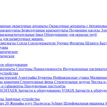
анные окрасочные аппараты
Окрасочные аппараты с бензиновы
краскопульты
Безвоздушные краскопульты
Подающие насосы
Эле
расконагнетательные баки
Оборудование для окраски труб
ы для разметочных машин.
омплекты
Сопла
Соплодержатели
Удочки
Фильтры
Шланги
Быс
суары
матические
рические
ое оборудование
 аппараты
Споттеры
Принадлежности
Индукционные нагревате
устройства
мастерской
Аэрографы
Бункеры
Инфракрасные сушки
Малярные
ы хранения
Строительные фены
Строительные ходули
Чистка и
 и гайковерты
Продувочные пистолеты
ию SCHTAER
Запчасти к оборудованию YOKIJI
Запчасти к обору
оры
Зарядные устройства
Mars 20
Жирафы идут
Пылесосы Schtaer
Шлифовальная машинка Sc