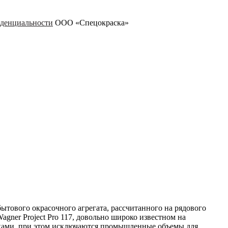
денциальности
ООО «Спецокраска»
тового окрасочного агрегата, рассчитанного на рядового
gner Project Pro 117, довольно широко известном на
овками, при этом исключаются промышленные объемы для