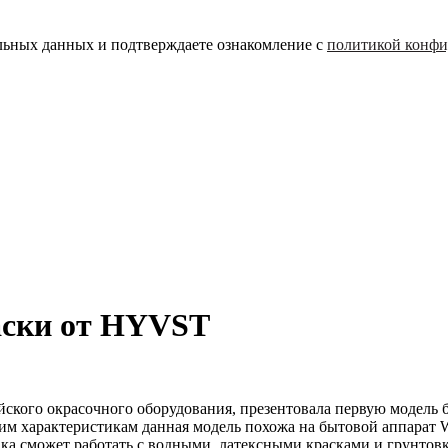
альных данных и подтверждаете ознакомление с
политикой конфи
аски от HYVST
ого окрасочного оборудования, презентовала первую модель бы
им характеристикам данная модель похожа на бытовой аппарат Wa
овка сможет работать с водными, латексными красками и грунт