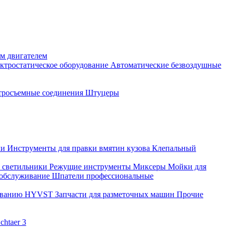
м двигателем
ктростатическое оборудование
Автоматические безвоздушные
тросъемные соединения
Штуцеры
ли
Инструменты для правки вмятин кузова
Клепальный
 светильники
Режущие инструменты
Миксеры
Мойки для
 обслуживание
Шпатели профессиональные
дованию HYVST
Запчасти для разметочных машин
Прочие
htaer 3