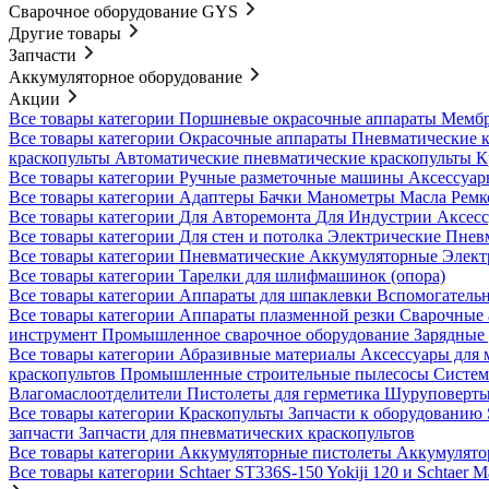
Сварочное оборудование GYS
Другие товары
Запчасти
Аккумуляторное оборудование
Акции
Все товары категории
Поршневые окрасочные аппараты
Мембр
Все товары категории
Окрасочные аппараты
Пневматические 
краскопульты
Автоматические пневматические краскопульты
К
Все товары категории
Ручные разметочные машины
Аксессуар
Все товары категории
Адаптеры
Бачки
Манометры
Масла
Ремк
Все товары категории
Для Авторемонта
Для Индустрии
Аксес
Все товары категории
Для стен и потолка
Электрические
Пнев
Все товары категории
Пневматические
Аккумуляторные
Элект
Все товары категории
Тарелки для шлифмашинок (опора)
Все товары категории
Аппараты для шпаклевки
Вспомогательн
Все товары категории
Аппараты плазменной резки
Сварочные
инструмент
Промышленное сварочное оборудование
Зарядные 
Все товары категории
Абразивные материалы
Аксессуары для 
краскопультов
Промышленные строительные пылесосы
Систем
Влагомаслоотделители
Пистолеты для герметика
Шуруповерты
Все товары категории
Краскопульты
Запчасти к оборудован
запчасти
Запчасти для пневматических краскопультов
Все товары категории
Аккумуляторные пистолеты
Аккумулят
Все товары категории
Schtaer ST336S-150
Yokiji 120 и Schtaer 