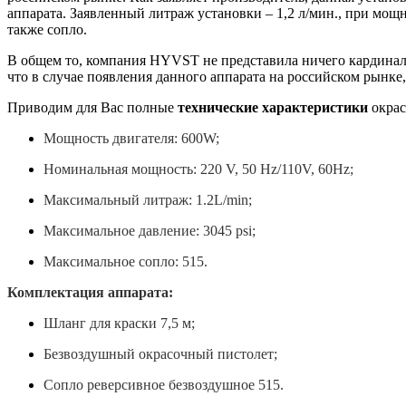
аппарата. Заявленный литраж установки – 1,2 л/мин., при мощн
также сопло.
В общем то, компания HYVST не представила ничего кардиналь
что в случае появления данного аппарата на российском рынке,
Приводим для Вас полные
технические характеристики
окрас
Мощность двигателя
: 600
W
;
Номинальная мощность
: 220
V
, 50
Hz
/110
V
, 60
Hz
;
Максимальный литраж
: 1.2
L
/
min
;
Максимальное давление
: 3045
psi
;
Максимальное сопло
: 515.
Комплектация аппарата:
Шланг для краски 7,5 м;
Безвоздушный окрасочный пистолет;
Сопло реверсивное безвоздушное 515
.