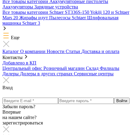
Все товары категории
Аккумуляторные пистолеты
Аккумуляторы
Зарядные устройства
Все товары категории
Schtaer ST336S-150
Yokiji 120 и Schtaer
Mars 20
Жирафы идут
Пылесосы Schtaer
Шлифовальная
машинка Schtaer 3
Еще
Каталог
О компании
Новости
Статьи
Доставка и оплата
Контакты
Добавлено в КП
Центральный офис
Розничный магазин
Склад
Филиалы
Дилеры
Дилеры в других странах
Сервисные центры
Вход
Забыли пароль?
Впервые
на нашем сайте?
зарегистрироваться