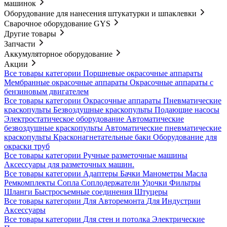
машинок
Оборудование для нанесения штукатурки и шпаклевки
Сварочное оборудование GYS
Другие товары
Запчасти
Аккумуляторное оборудование
Акции
Все товары категории
Поршневые окрасочные аппараты
Мембранные окрасочные аппараты
Окрасочные аппараты с
бензиновым двигателем
Все товары категории
Окрасочные аппараты
Пневматические
краскопульты
Безвоздушные краскопульты
Подающие насосы
Электростатическое оборудование
Автоматические
безвоздушные краскопульты
Автоматические пневматические
краскопульты
Красконагнетательные баки
Оборудование для
окраски труб
Все товары категории
Ручные разметочные машины
Аксессуары для разметочных машин.
Все товары категории
Адаптеры
Бачки
Манометры
Масла
Ремкомплекты
Сопла
Соплодержатели
Удочки
Фильтры
Шланги
Быстросъемные соединения
Штуцеры
Все товары категории
Для Авторемонта
Для Индустрии
Аксессуары
Все товары категории
Для стен и потолка
Электрические