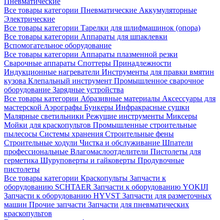
Пневматические
Все товары категории
Пневматические
Аккумуляторные
Электрические
Все товары категории
Тарелки для шлифмашинок (опора)
Все товары категории
Аппараты для шпаклевки
Вспомогательное оборудование
Все товары категории
Аппараты плазменной резки
Сварочные аппараты
Споттеры
Принадлежности
Индукционные нагреватели
Инструменты для правки вмятин
кузова
Клепальный инструмент
Промышленное сварочное
оборудование
Зарядные устройства
Все товары категории
Абразивные материалы
Аксессуары для
мастерской
Аэрографы
Бункеры
Инфракрасные сушки
Малярные светильники
Режущие инструменты
Миксеры
Мойки для краскопультов
Промышленные строительные
пылесосы
Системы хранения
Строительные фены
Строительные ходули
Чистка и обслуживание
Шпатели
профессиональные
Влагомаслоотделители
Пистолеты для
герметика
Шуруповерты и гайковерты
Продувочные
пистолеты
Все товары категории
Краскопульты
Запчасти к
оборудованию SCHTAER
Запчасти к оборудованию YOKIJI
Запчасти к оборудованию HYVST
Запчасти для разметочных
машин
Прочие запчасти
Запчасти для пневматических
краскопультов