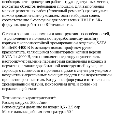
необходимости проведения работ в труднодоступных местах,
покрытия объектов небольшой площади. Для выполнения
мелких ремонтных работ ("точечный ремонт") краскопульты
можно дополнительно укомплектовать наборами сопел,
соответственно S-форсунок для распыления HVLP и SR-
форсунок для работы по RP технологии.
С точки зрения эргономики и конструктивных особенностей,
- в дополнение к полностью переработанному дизайну
корпуса с коррозиестойкой хромированной отделкой, SATA
MiniJet® 4400 B B оснащен новым профилем ручки
краскопульта, являющимся миниатюрной копией версии
SATA Jet 4000 B, что позволяет оператору осуществлять
настройку/управление параметрами распыления находясь в
перчатках, а также доработанной конструкцией курка, не
теряющего плавность и прочность, даже в случае регулярного
воздействия агрессивных моющих средств или недостаточной
прочистки распылителя. Воздушная форсунка изготовлена из
хромированной латуни, покрасочная игла и сопло - из
нержавеющей стали.
Технические характеристики*:
Расход воздуха: 200 л/мин
Рекомендуем давление на входе: 0,5 - 2,5 бар
Максимальная рабочая температура: 50 °