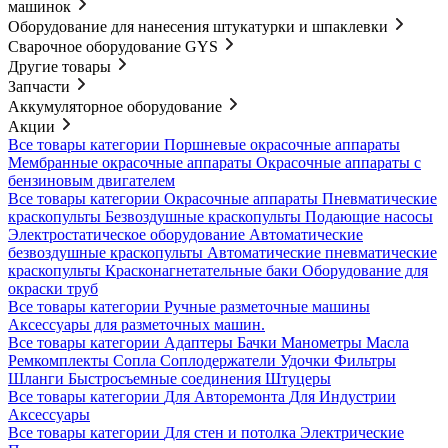
машинок
Оборудование для нанесения штукатурки и шпаклевки
Сварочное оборудование GYS
Другие товары
Запчасти
Аккумуляторное оборудование
Акции
Все товары категории
Поршневые окрасочные аппараты
Мембранные окрасочные аппараты
Окрасочные аппараты с
бензиновым двигателем
Все товары категории
Окрасочные аппараты
Пневматические
краскопульты
Безвоздушные краскопульты
Подающие насосы
Электростатическое оборудование
Автоматические
безвоздушные краскопульты
Автоматические пневматические
краскопульты
Красконагнетательные баки
Оборудование для
окраски труб
Все товары категории
Ручные разметочные машины
Аксессуары для разметочных машин.
Все товары категории
Адаптеры
Бачки
Манометры
Масла
Ремкомплекты
Сопла
Соплодержатели
Удочки
Фильтры
Шланги
Быстросъемные соединения
Штуцеры
Все товары категории
Для Авторемонта
Для Индустрии
Аксессуары
Все товары категории
Для стен и потолка
Электрические