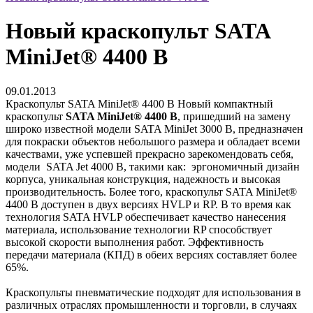
Новый краскопульт SATA
MiniJet® 4400 B
09.01.2013
Краскопульт SATA MiniJet® 4400 B Новый компактный
краскопульт
SATA MiniJet® 4400 B
, пришедший на замену
широко известной модели SATA MiniJet 3000 B, предназначен
для покраски объектов небольшого размера и обладает всеми
качествами, уже успевшей прекрасно зарекомендовать себя,
модели SATA Jet 4000 B, такими как: эргономичный дизайн
корпуса, уникальная конструкция, надежность и высокая
производительность. Более того, краскопульт SATA MiniJet®
4400 B доступен в двух версиях HVLP и RP. В то время как
технология SATA HVLP обеспечивает качество нанесения
материала, использование технологии RP способствует
высокой скорости выполнения работ. Эффективность
передачи материала (КПД) в обеих версиях составляет более
65%.
Краскопульты пневматические подходят для использования в
различных отраслях промышленности и торговли, в случаях