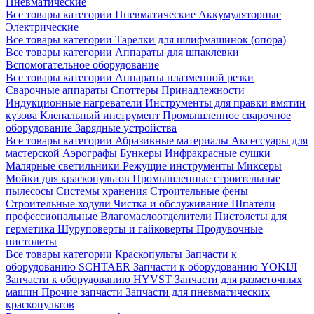
Пневматические
Все товары категории
Пневматические
Аккумуляторные
Электрические
Все товары категории
Тарелки для шлифмашинок (опора)
Все товары категории
Аппараты для шпаклевки
Вспомогательное оборудование
Все товары категории
Аппараты плазменной резки
Сварочные аппараты
Споттеры
Принадлежности
Индукционные нагреватели
Инструменты для правки вмятин
кузова
Клепальный инструмент
Промышленное сварочное
оборудование
Зарядные устройства
Все товары категории
Абразивные материалы
Аксессуары для
мастерской
Аэрографы
Бункеры
Инфракрасные сушки
Малярные светильники
Режущие инструменты
Миксеры
Мойки для краскопультов
Промышленные строительные
пылесосы
Системы хранения
Строительные фены
Строительные ходули
Чистка и обслуживание
Шпатели
профессиональные
Влагомаслоотделители
Пистолеты для
герметика
Шуруповерты и гайковерты
Продувочные
пистолеты
Все товары категории
Краскопульты
Запчасти к
оборудованию SCHTAER
Запчасти к оборудованию YOKIJI
Запчасти к оборудованию HYVST
Запчасти для разметочных
машин
Прочие запчасти
Запчасти для пневматических
краскопультов