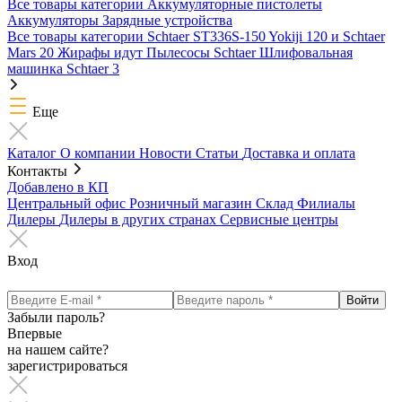
Все товары категории
Аккумуляторные пистолеты
Аккумуляторы
Зарядные устройства
Все товары категории
Schtaer ST336S-150
Yokiji 120 и Schtaer
Mars 20
Жирафы идут
Пылесосы Schtaer
Шлифовальная
машинка Schtaer 3
Еще
Каталог
О компании
Новости
Статьи
Доставка и оплата
Контакты
Добавлено в КП
Центральный офис
Розничный магазин
Склад
Филиалы
Дилеры
Дилеры в других странах
Сервисные центры
Вход
Забыли пароль?
Впервые
на нашем сайте?
зарегистрироваться