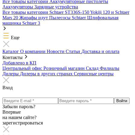
Все товары категории
Аккумуляторные пистолеты
Аккумуляторы
Зарядные устройства
Все товары категории
Schtaer ST336S-150
Yokiji 120 и Schtaer
Mars 20
Жирафы идут
Пылесосы Schtaer
Шлифовальная
машинка Schtaer 3
Еще
Каталог
О компании
Новости
Статьи
Доставка и оплата
Контакты
Добавлено в КП
Центральный офис
Розничный магазин
Склад
Филиалы
Дилеры
Дилеры в других странах
Сервисные центры
Вход
Забыли пароль?
Впервые
на нашем сайте?
зарегистрироваться