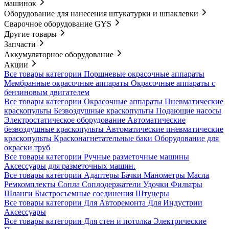
машинок
Оборудование для нанесения штукатурки и шпаклевки
Сварочное оборудование GYS
Другие товары
Запчасти
Аккумуляторное оборудование
Акции
Все товары категории
Поршневые окрасочные аппараты
Мембранные окрасочные аппараты
Окрасочные аппараты с
бензиновым двигателем
Все товары категории
Окрасочные аппараты
Пневматические
краскопульты
Безвоздушные краскопульты
Подающие насосы
Электростатическое оборудование
Автоматические
безвоздушные краскопульты
Автоматические пневматические
краскопульты
Красконагнетательные баки
Оборудование для
окраски труб
Все товары категории
Ручные разметочные машины
Аксессуары для разметочных машин.
Все товары категории
Адаптеры
Бачки
Манометры
Масла
Ремкомплекты
Сопла
Соплодержатели
Удочки
Фильтры
Шланги
Быстросъемные соединения
Штуцеры
Все товары категории
Для Авторемонта
Для Индустрии
Аксессуары
Все товары категории
Для стен и потолка
Электрические