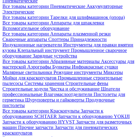
Пневматические
Все товары категории
Пневматические
Аккумуляторные
Электрические
Все товары категории
Тарелки для шлифмашинок (опора)
Все товары категории
Аппараты для шпаклевки
Вспомогательное оборудование
Все товары категории
Аппараты плазменной резки
Сварочные аппараты
Споттеры
Принадлежности
Индукционные нагреватели
Инструменты для правки вмятин
кузова
Клепальный инструмент
Промышленное сварочное
оборудование
Зарядные устройства
Все товары категории
Абразивные материалы
Аксессуары для
мастерской
Аэрографы
Бункеры
Инфракрасные сушки
Малярные светильники
Режущие инструменты
Миксеры
Мойки для краскопультов
Промышленные строительные
пылесосы
Системы хранения
Строительные фены
Строительные ходули
Чистка и обслуживание
Шпатели
профессиональные
Влагомаслоотделители
Пистолеты для
герметика
Шуруповерты и гайковерты
Продувочные
пистолеты
Все товары категории
Краскопульты
Запчасти к
оборудованию SCHTAER
Запчасти к оборудованию YOKIJI
Запчасти к оборудованию HYVST
Запчасти для разметочных
машин
Прочие запчасти
Запчасти для пневматических
краскопультов