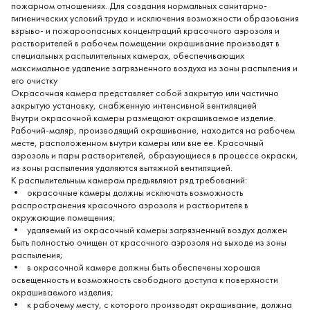
пожарном отно­шениях. Для создания нормальных санитарно-
гигиенических условий труда и исключения возможности образования
взрыво- и пожароопасных концентраций красочного аэрозоля и
растворителей в рабочем по­мещении окрашивание производят в
специальных распылительных ка­мерах, обеспечивающих
максимальное удаление загрязненного воздуха из зоны распыления и
его очистку
Окрасочная камера представляет собой закрытую или частично
закрытую установку, снабженную интенсивной вентиляцией
Внутри окрасочной камеры размещают окрашиваемое изделие.
Рабочий-маляр, производящий окрашивание, находится на рабочем
месте, расположен­ном внутри камеры или вне ее. Красочный
аэрозоль и пары растворите­лей, образующиеся в процессе окраски,
из зоны распыления удаляются вытяжной вентиляцией.
К распылительным камерам предъявляют ряд требований:
• окрасочные камеры должны исключать возможность
распространения красоч­ного аэрозоля и растворителя в
окружающие помещения;
• удаляемый из окрасочный камеры загрязненный воздух должен
быть полностью очищен от красочного аэрозоля на выходе из зоны
распыления;
• в окрасочной камере должны быть обеспечены хорошая
освещенность и возмож­ность свободного доступа к поверхности
окрашиваемого изделия;
• к рабочему месту, с которого производят окрашивание, должна