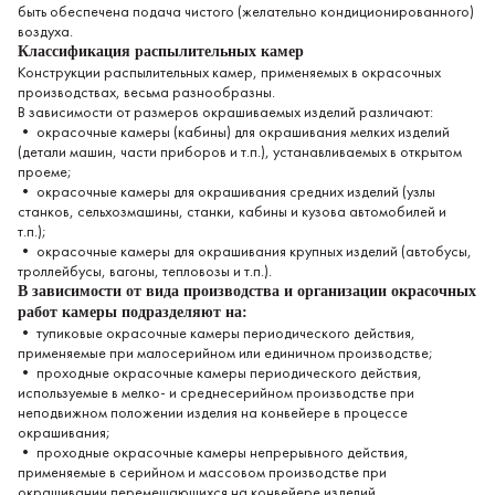
быть обеспечена подача чистого (желательно кондиционированного)
воздуха.
Классификация распылительных камер
Конструкции распылительных камер, применяемых в окрасочных
производствах, весьма разнообразны.
В зависимости от размеров окрашиваемых изделий различают:
• окрасочные камеры (кабины) для окрашивания мелких изделий
(детали машин, части приборов и т.п.), устанавливаемых в открытом
проеме;
• окрасочные камеры для окрашивания средних изделий (узлы
станков, сельхоз­машины, станки, кабины и кузова автомобилей и
т.п.);
• окрасочные камеры для окрашивания крупных изделий (автобусы,
троллейбусы, вагоны, тепловозы и т.п.).
В зависимости от вида производства и организации окрасочных
ра­бот камеры подразделяют на:
• тупиковые окрасочные камеры периодического действия,
применяемые при малосерий­ном или единичном производстве;
• проходные окрасочные камеры периодического действия,
используемые в мелко- и сред­несерийном производстве при
неподвижном положении изделия на конвейере в процессе
окрашивания;
• проходные окрасочные камеры непрерывного действия,
применяемые в серийном и массовом производстве при
окрашивании перемещающихся на кон­вейере изделий.