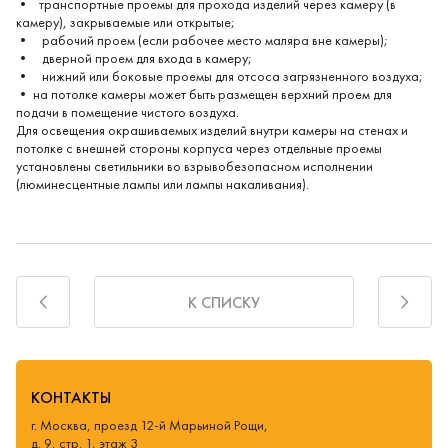
• транспортные проемы для прохода изделий через камеру (в
камеру), закрываемые или открытые;
• рабочий проем (если рабочее место маляра вне камеры);
• дверной проем для входа в камеру;
• нижний или боковые проемы для отсоса загрязненного воздуха;
• на потолке камеры может быть размещен верхний проем для
подачи в помещение чистого воздуха.
Для освещения окрашиваемых изделий внутри камеры на стенах и
потолке с внешней стороны корпуса через отдельные проемы
установ­лены светильники во взрывобезопасном исполнении
(люминесцент­ные лампы или лампы накаливания).
К СПИСКУ
КОНТАКТЫ
г. Москва, проезд 12-й Марьиной Рощи,
д. 9, стр. 1, этаж 3