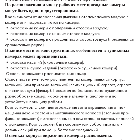
По расположению и числу рабочих мест проходные камеры
могут быть одно- и двухсторонними.
В зависимости от направления движения отсасываемого воздуха в
камере они подразделяются на камеры:
• окрасочные камеры с поперечным отсосом воздуха;
• окрасочные камеры с нижним отсосом воздуха;
• окрасочные камеры с продольным отсосом воздуха (применяются
сравнительно редко).
В зависимости от конструктивных особенностей в тупиковых
каме­рах может производиться:
• окраска изделий (окрасочные камеры);
• окраска и сушка изделий (окрасочно-сушильные камеры).
Основные элементы распылительных камер
Основными элементами распылительных камер являются корпус,
вытяжной (или приточно-вытяжной) вентиляционный агрегат, агрегат
очистки воздуха (фильтр). Несмотря на большое конструкционное
раз­нообразие камер, их основные элементы аналогичны по
устройству и принципу работы.
Корпус камеры служит для ограждения зоны окрашивания от по­
мещения цеха и состоит из металлического каркаса (стальные про­
фильные элементы) и закрепленных на нем стальных листовых пане­лей
ограждения. Корпус может быть сварным или собранным из от­
дельных секций при помощи болтовых соединений.
В стенках корпуса окрасочной камеры расположены: