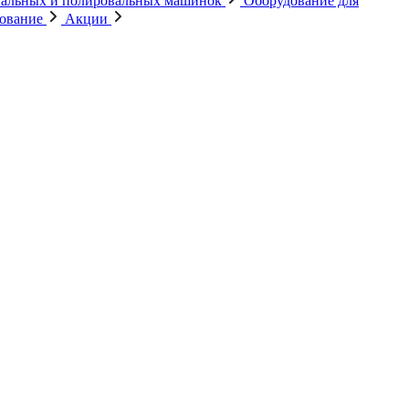
альных и полировальных машинок
Оборудование для
дование
Акции