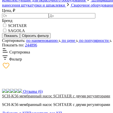
Комплектующие для окрасочного оборудования
Шлифмаши
нанесения штукатурки и шпаклевки
Сварочное оборудован
Цена, ₽
Бренд
SCHTAER
SAGOLA
Сортировать:
по наименованию
по цене
по популярности
Показать по:
24
48
96
Сортировка
Фильтр
Отзывы
(6)
SCH-K56 мембранный насос SCHTAER с двумя регуляторами
SCH-K56 мембранный насос SCHTAER с двумя регуляторами