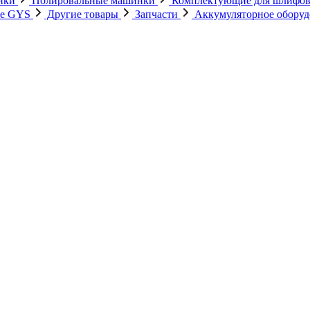
нки
Полировальные машинки
Комплектующие для шлифов
ие GYS
Другие товары
Запчасти
Аккумуляторное обору