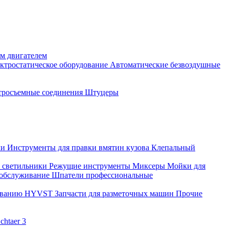
м двигателем
ктростатическое оборудование
Автоматические безвоздушные
тросъемные соединения
Штуцеры
ли
Инструменты для правки вмятин кузова
Клепальный
 светильники
Режущие инструменты
Миксеры
Мойки для
 обслуживание
Шпатели профессиональные
дованию HYVST
Запчасти для разметочных машин
Прочие
htaer 3