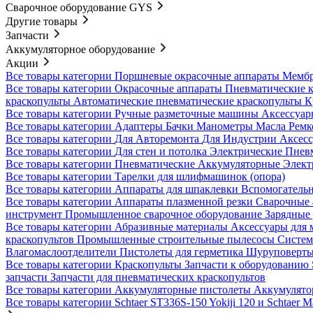
Сварочное оборудование GYS
Другие товары
Запчасти
Аккумуляторное оборудование
Акции
Все товары категории
Поршневые окрасочные аппараты
Мембр
Все товары категории
Окрасочные аппараты
Пневматические 
краскопульты
Автоматические пневматические краскопульты
К
Все товары категории
Ручные разметочные машины
Аксессуар
Все товары категории
Адаптеры
Бачки
Манометры
Масла
Ремк
Все товары категории
Для Авторемонта
Для Индустрии
Аксес
Все товары категории
Для стен и потолка
Электрические
Пнев
Все товары категории
Пневматические
Аккумуляторные
Элект
Все товары категории
Тарелки для шлифмашинок (опора)
Все товары категории
Аппараты для шпаклевки
Вспомогательн
Все товары категории
Аппараты плазменной резки
Сварочные
инструмент
Промышленное сварочное оборудование
Зарядные 
Все товары категории
Абразивные материалы
Аксессуары для 
краскопультов
Промышленные строительные пылесосы
Систем
Влагомаслоотделители
Пистолеты для герметика
Шуруповерты
Все товары категории
Краскопульты
Запчасти к оборудован
запчасти
Запчасти для пневматических краскопультов
Все товары категории
Аккумуляторные пистолеты
Аккумулят
Все товары категории
Schtaer ST336S-150
Yokiji 120 и Schtaer 