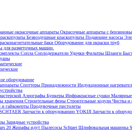
анные окрасочные аппараты
Окрасочные аппараты с бензиновы
краскопульты
Безвоздушные краскопульты
Подающие насосы
Эле
расконагнетательные баки
Оборудование для окраски труб
ы для разметочных машин.
омплекты
Сопла
Соплодержатели
Удочки
Фильтры
Шланги
Быс
суары
матические
рические
ое оборудование
 аппараты
Споттеры
Принадлежности
Индукционные нагревате
устройства
мастерской
Аэрографы
Бункеры
Инфракрасные сушки
Малярные
ы хранения
Строительные фены
Строительные ходули
Чистка и
 и гайковерты
Продувочные пистолеты
ию SCHTAER
Запчасти к оборудованию YOKIJI
Запчасти к обору
оры
Зарядные устройства
Mars 20
Жирафы идут
Пылесосы Schtaer
Шлифовальная машинка Sc