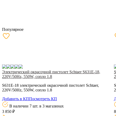
Популярное
Электрический окрасочной пистолет Schtaer S631E-18,
S
220V/50Hz, 550W, сопло 1.8
2
S631E-18 электрический окрасочной пистолет Schtaer,
S
220V/50Hz, 550W, сопло 1.8
2
Добавить в КП
Посмотреть КП
Д
В наличии 7 шт.
в 3 магазинах
3 850 ₽
8