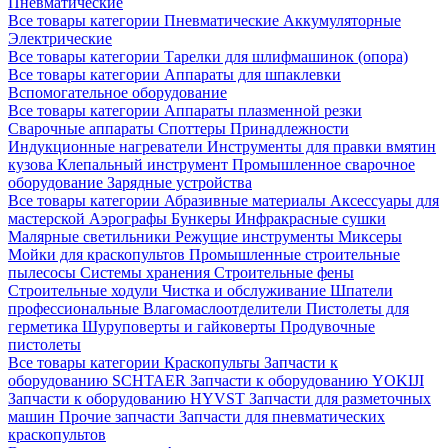
Пневматические
Все товары категории
Пневматические
Аккумуляторные
Электрические
Все товары категории
Тарелки для шлифмашинок (опора)
Все товары категории
Аппараты для шпаклевки
Вспомогательное оборудование
Все товары категории
Аппараты плазменной резки
Сварочные аппараты
Споттеры
Принадлежности
Индукционные нагреватели
Инструменты для правки вмятин
кузова
Клепальный инструмент
Промышленное сварочное
оборудование
Зарядные устройства
Все товары категории
Абразивные материалы
Аксессуары для
мастерской
Аэрографы
Бункеры
Инфракрасные сушки
Малярные светильники
Режущие инструменты
Миксеры
Мойки для краскопультов
Промышленные строительные
пылесосы
Системы хранения
Строительные фены
Строительные ходули
Чистка и обслуживание
Шпатели
профессиональные
Влагомаслоотделители
Пистолеты для
герметика
Шуруповерты и гайковерты
Продувочные
пистолеты
Все товары категории
Краскопульты
Запчасти к
оборудованию SCHTAER
Запчасти к оборудованию YOKIJI
Запчасти к оборудованию HYVST
Запчасти для разметочных
машин
Прочие запчасти
Запчасти для пневматических
краскопультов