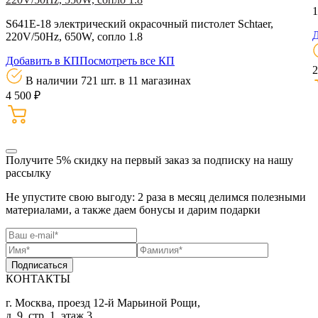
1
S641E-18 электрический окрасочный пистолет Schtaer,
Д
220V/50Hz, 650W, сопло 1.8
Добавить в КП
Посмотреть все КП
2
В наличии 721 шт.
в 11 магазинах
4 500 ₽
Получите 5% скидку
на первый заказ за подписку на нашу
рассылку
Не упустите свою выгоду: 2 раза в месяц делимся полезными
материалами, а также даем бонусы и дарим подарки
Подписаться
КОНТАКТЫ
г. Москва, проезд 12-й Марьиной Рощи,
д. 9, стр. 1, этаж 3