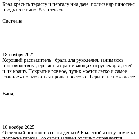
Брал красить терассу и пергалу нна даче. полисандр пинотекс
продул отлично, без плевков
Светлана,
18 ноября 2025
Хороший распылитель , брала для рукоделия, занимаюсь
производством деревянных развивающих игрушек для детей
и их крашу. Покрытие ровное, пулик моется легко и самое
главное - пользоваться проще простого . Берите, не пожалеете
.
Ваня,
18 ноября 2025
Отличный пистолет за свои деньги! Брал чтобы отцу помочь в
покраске гаража , со своей задачей отлично справляется ,