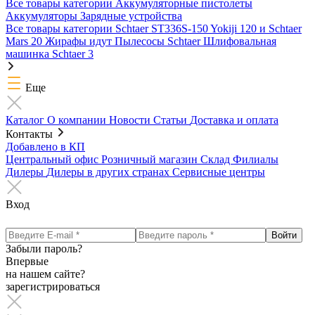
Все товары категории
Аккумуляторные пистолеты
Аккумуляторы
Зарядные устройства
Все товары категории
Schtaer ST336S-150
Yokiji 120 и Schtaer
Mars 20
Жирафы идут
Пылесосы Schtaer
Шлифовальная
машинка Schtaer 3
Еще
Каталог
О компании
Новости
Статьи
Доставка и оплата
Контакты
Добавлено в КП
Центральный офис
Розничный магазин
Склад
Филиалы
Дилеры
Дилеры в других странах
Сервисные центры
Вход
Забыли пароль?
Впервые
на нашем сайте?
зарегистрироваться