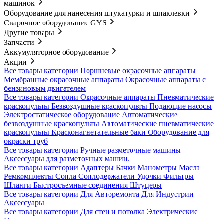
машинок
Оборудование для нанесения штукатурки и шпаклевки
Сварочное оборудование GYS
Другие товары
Запчасти
Аккумуляторное оборудование
Акции
Все товары категории
Поршневые окрасочные аппараты
Мембранные окрасочные аппараты
Окрасочные аппараты с
бензиновым двигателем
Все товары категории
Окрасочные аппараты
Пневматические
краскопульты
Безвоздушные краскопульты
Подающие насосы
Электростатическое оборудование
Автоматические
безвоздушные краскопульты
Автоматические пневматические
краскопульты
Красконагнетательные баки
Оборудование для
окраски труб
Все товары категории
Ручные разметочные машины
Аксессуары для разметочных машин.
Все товары категории
Адаптеры
Бачки
Манометры
Масла
Ремкомплекты
Сопла
Соплодержатели
Удочки
Фильтры
Шланги
Быстросъемные соединения
Штуцеры
Все товары категории
Для Авторемонта
Для Индустрии
Аксессуары
Все товары категории
Для стен и потолка
Электрические