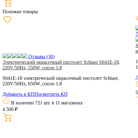
Похожие товары
и
Отзывы
(30)
1
Электрический окрасочный пистолет Schtaer S641E-18,
1
220V/50Hz, 550W, сопло 1.8
Д
S641E-18 электрический окрасочный пистолет Schtaer,
220V/50Hz, 650W, сопло 1.8
5
Добавить в КП
Посмотреть КП
В наличии 721 шт.
в 11 магазинах
4 500 ₽