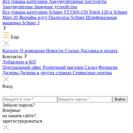
Все товары категории
Аккумуляторные пистолеты
Аккумуляторы
Зарядные устройства
Все товары категории
Schtaer ST336S-150
Yokiji 120 и Schtaer
Mars 20
Жирафы идут
Пылесосы Schtaer
Шлифовальная
машинка Schtaer 3
Еще
Каталог
О компании
Новости
Статьи
Доставка и оплата
Контакты
Добавлено в КП
Центральный офис
Розничный магазин
Склад
Филиалы
Дилеры
Дилеры в других странах
Сервисные центры
Вход
Забыли пароль?
Впервые
на нашем сайте?
зарегистрироваться