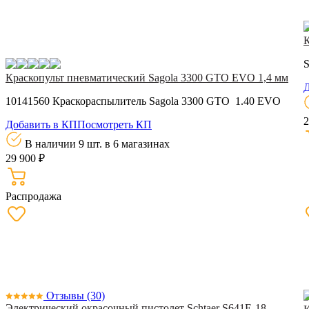
К
S
Краскопульт пневматический Sagola 3300 GTO EVO 1,4 мм
Д
10141560 Краскораспылитель Sagola 3300 GTO 1.40 EVO
2
Добавить в КП
Посмотреть КП
В наличии 9 шт.
в 6 магазинах
29 900 ₽
Распродажа
Отзывы
(30)
Электрический окрасочный пистолет Schtaer S641E-18,