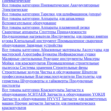
Пневматические
Все товары категории
Пневматические
Аккумуляторные
Электрические
Все товары категории
Тарелки для шлифмашинок (опора)
Все товары категории
Аппараты для шпаклевки
Вспомогательное оборудование
Все товары категории
Аппараты плазменной резки
Сварочные аппараты
Споттеры
Принадлежности
Индукционные нагреватели
Инструменты для правки вмятин
кузова
Клепальный инструмент
Промышленное сварочное
оборудование
Зарядные устройства
Все товары категории
Абразивные материалы
Аксессуары для
мастерской
Аэрографы
Бункеры
Инфракрасные сушки
Малярные светильники
Режущие инструменты
Миксеры
Мойки для краскопультов
Промышленные строительные
пылесосы
Системы хранения
Строительные фены
Строительные ходули
Чистка и обслуживание
Шпатели
профессиональные
Влагомаслоотделители
Пистолеты для
герметика
Шуруповерты и гайковерты
Продувочные
пистолеты
Все товары категории
Краскопульты
Запчасти к
оборудованию SCHTAER
Запчасти к оборудованию YOKIJI
Запчасти к оборудованию HYVST
Запчасти для разметочных
машин
Прочие запчасти
Запчасти для пневматических
краскопультов