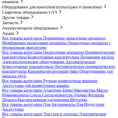
машинок
Оборудование для нанесения штукатурки и шпаклевки
Сварочное оборудование GYS
Другие товары
Запчасти
Аккумуляторное оборудование
Акции
Все товары категории
Поршневые окрасочные аппараты
Мембранные окрасочные аппараты
Окрасочные аппараты с
бензиновым двигателем
Все товары категории
Окрасочные аппараты
Пневматические
краскопульты
Безвоздушные краскопульты
Подающие насосы
Электростатическое оборудование
Автоматические
безвоздушные краскопульты
Автоматические пневматические
краскопульты
Красконагнетательные баки
Оборудование для
окраски труб
Все товары категории
Ручные разметочные машины
Аксессуары для разметочных машин.
Все товары категории
Адаптеры
Бачки
Манометры
Масла
Ремкомплекты
Сопла
Соплодержатели
Удочки
Фильтры
Шланги
Быстросъемные соединения
Штуцеры
Все товары категории
Для Авторемонта
Для Индустрии
Аксессуары
Все товары категории
Для стен и потолка
Электрические