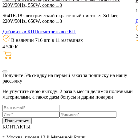
220V/50Hz, 550W, сопло 1.8
1
S641E-18 электрический окрасочный пистолет Schtaer,
220V/50Hz, 650W, сопло 1.8
Д
Добавить в КП
Посмотреть все КП
2
В наличии 716 шт.
в 11 магазинах
4 500 ₽
Получите 5% скидку
на первый заказ за подписку на нашу
рассылку
Не упустите свою выгоду: 2 раза в месяц делимся полезными
материалами, а также даем бонусы и дарим подарки
Подписаться
КОНТАКТЫ
г. Москва, проезд 12-й Марьиной Рощи,