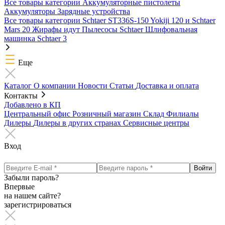
Все товары категории
Аккумуляторные пистолеты
Аккумуляторы
Зарядные устройства
Все товары категории
Schtaer ST336S-150
Yokiji 120 и Schtaer
Mars 20
Жирафы идут
Пылесосы Schtaer
Шлифовальная
машинка Schtaer 3
Еще
Каталог
О компании
Новости
Статьи
Доставка и оплата
Контакты
Добавлено в КП
Центральный офис
Розничный магазин
Склад
Филиалы
Дилеры
Дилеры в других странах
Сервисные центры
Вход
Забыли пароль?
Впервые
на нашем сайте?
зарегистрироваться