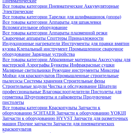
Пневматические
Все товары категории
Пневматические
Аккумуляторные
Электрические
Все товары категории
Тарелки для шлифмашинок (опора)
Все товары категории
Аппараты для шпаклевки
Вспомогательное оборудование
Все товары категории
Аппараты плазменной резки
Сварочные аппараты
Споттеры
Принадлежности
Индукционные нагреватели
Инструменты для правки вмятин
кузова
Клепальный инструмент
Промышленное сварочное
оборудование
Зарядные устройства
Все товары категории
Абразивные материалы
Аксессуары для
мастерской
Аэрографы
Бункеры
Инфракрасные сушки
Малярные светильники
Режущие инструменты
Миксеры
Мойки для краскопультов
Промышленные строительные
пылесосы
Системы хранения
Строительные фены
Строительные ходули
Чистка и обслуживание
Шпатели
профессиональные
Влагомаслоотделители
Пистолеты для
герметика
Шуруповерты и гайковерты
Продувочные
пистолеты
Все товары категории
Краскопульты
Запчасти к
оборудованию SCHTAER
Запчасти к оборудованию YOKIJI
Запчасти к оборудованию HYVST
Запчасти для разметочных
машин
Прочие запчасти
Запчасти для пневматических
краскопультов