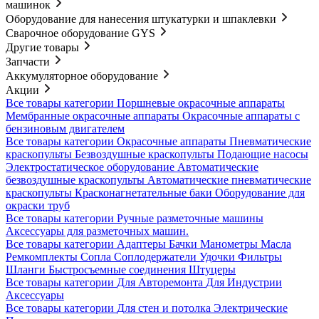
машинок
Оборудование для нанесения штукатурки и шпаклевки
Сварочное оборудование GYS
Другие товары
Запчасти
Аккумуляторное оборудование
Акции
Все товары категории
Поршневые окрасочные аппараты
Мембранные окрасочные аппараты
Окрасочные аппараты с
бензиновым двигателем
Все товары категории
Окрасочные аппараты
Пневматические
краскопульты
Безвоздушные краскопульты
Подающие насосы
Электростатическое оборудование
Автоматические
безвоздушные краскопульты
Автоматические пневматические
краскопульты
Красконагнетательные баки
Оборудование для
окраски труб
Все товары категории
Ручные разметочные машины
Аксессуары для разметочных машин.
Все товары категории
Адаптеры
Бачки
Манометры
Масла
Ремкомплекты
Сопла
Соплодержатели
Удочки
Фильтры
Шланги
Быстросъемные соединения
Штуцеры
Все товары категории
Для Авторемонта
Для Индустрии
Аксессуары
Все товары категории
Для стен и потолка
Электрические