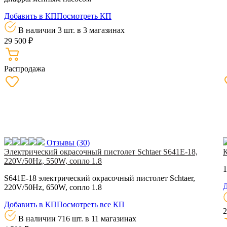
Добавить в КП
Посмотреть КП
В наличии 3 шт.
в 3 магазинах
29 500 ₽
Распродажа
Отзывы
(30)
Электрический окрасочный пистолет Schtaer S641E-18,
220V/50Hz, 550W, сопло 1.8
1
S641E-18 электрический окрасочный пистолет Schtaer,
Д
220V/50Hz, 650W, сопло 1.8
Добавить в КП
Посмотреть все КП
2
В наличии 716 шт.
в 11 магазинах