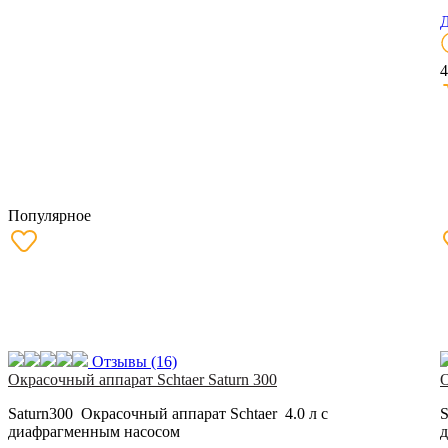
Д
4
Популярное
Отзывы
(16)
Окрасочный аппарат Schtaer Saturn 300
О
Saturn300 Окрасочный аппарат Schtaer 4.0 л с
S
диафрагменным насосом