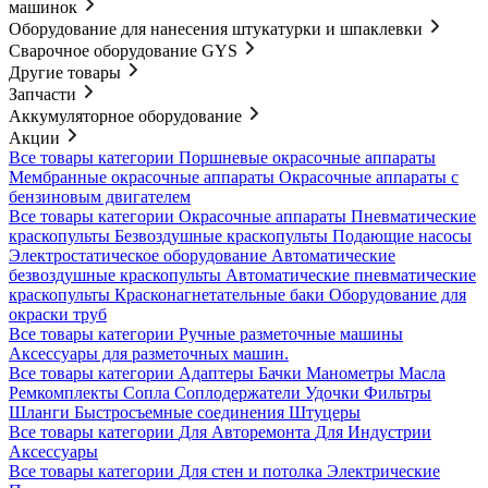
машинок
Оборудование для нанесения штукатурки и шпаклевки
Сварочное оборудование GYS
Другие товары
Запчасти
Аккумуляторное оборудование
Акции
Все товары категории
Поршневые окрасочные аппараты
Мембранные окрасочные аппараты
Окрасочные аппараты с
бензиновым двигателем
Все товары категории
Окрасочные аппараты
Пневматические
краскопульты
Безвоздушные краскопульты
Подающие насосы
Электростатическое оборудование
Автоматические
безвоздушные краскопульты
Автоматические пневматические
краскопульты
Красконагнетательные баки
Оборудование для
окраски труб
Все товары категории
Ручные разметочные машины
Аксессуары для разметочных машин.
Все товары категории
Адаптеры
Бачки
Манометры
Масла
Ремкомплекты
Сопла
Соплодержатели
Удочки
Фильтры
Шланги
Быстросъемные соединения
Штуцеры
Все товары категории
Для Авторемонта
Для Индустрии
Аксессуары
Все товары категории
Для стен и потолка
Электрические