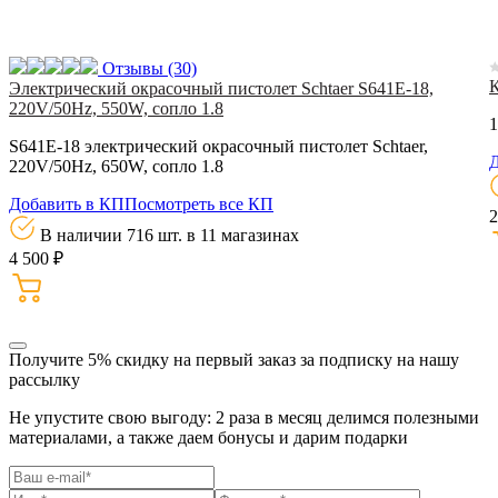
Отзывы
(30)
Электрический окрасочный пистолет Schtaer S641E-18,
220V/50Hz, 550W, сопло 1.8
1
S641E-18 электрический окрасочный пистолет Schtaer,
Д
220V/50Hz, 650W, сопло 1.8
Добавить в КП
Посмотреть все КП
2
В наличии 716 шт.
в 11 магазинах
4 500 ₽
Получите 5% скидку
на первый заказ за подписку на нашу
рассылку
Не упустите свою выгоду: 2 раза в месяц делимся полезными
материалами, а также даем бонусы и дарим подарки