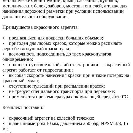
металлических конструкций, крыш, бассейнов, куполов,
металлических балок, заборов, мостов, тоннелей, а также для
нанесения дорожной разметки при условии использовании
дополнительного оборудования.
Преимущества окрасочного агрегата:
• предназначен для покраски больших объемов;
• пригоден для любых красок, которые можно распылять
через безвоздушный краскопульт;
• возможность подсоединить до трех краскопультов
одновременно;
• полное отсутствие какой-либо электроники — окрасочный
агрегат работает от гидростанции;
• высокая скорость нанесения краски при низкие потерях на
красочный туман;
• отсутствие пульсаций при распылении красок;
• не требует специального транспорта при перевозке;
• применяется при температурах окружающей среды от 0°С.
Комплект поставки:
• окрасочный агрегат на колесной тележке;
• шланг диаметром 10 мм, давлением 250 бар, NPSM 3/8, 15
м.;