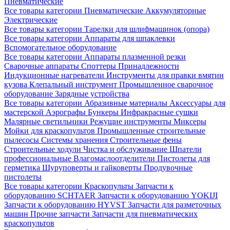
Пневматические
Все товары категории
Пневматические
Аккумуляторные
Электрические
Все товары категории
Тарелки для шлифмашинок (опора)
Все товары категории
Аппараты для шпаклевки
Вспомогательное оборудование
Все товары категории
Аппараты плазменной резки
Сварочные аппараты
Споттеры
Принадлежности
Индукционные нагреватели
Инструменты для правки вмятин
кузова
Клепальный инструмент
Промышленное сварочное
оборудование
Зарядные устройства
Все товары категории
Абразивные материалы
Аксессуары для
мастерской
Аэрографы
Бункеры
Инфракрасные сушки
Малярные светильники
Режущие инструменты
Миксеры
Мойки для краскопультов
Промышленные строительные
пылесосы
Системы хранения
Строительные фены
Строительные ходули
Чистка и обслуживание
Шпатели
профессиональные
Влагомаслоотделители
Пистолеты для
герметика
Шуруповерты и гайковерты
Продувочные
пистолеты
Все товары категории
Краскопульты
Запчасти к
оборудованию SCHTAER
Запчасти к оборудованию YOKIJI
Запчасти к оборудованию HYVST
Запчасти для разметочных
машин
Прочие запчасти
Запчасти для пневматических
краскопультов