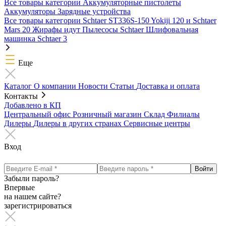
Все товары категории
Аккумуляторные пистолеты
Аккумуляторы
Зарядные устройства
Все товары категории
Schtaer ST336S-150
Yokiji 120 и Schtaer
Mars 20
Жирафы идут
Пылесосы Schtaer
Шлифовальная
машинка Schtaer 3
Еще
Каталог
О компании
Новости
Статьи
Доставка и оплата
Контакты
Добавлено в КП
Центральный офис
Розничный магазин
Склад
Филиалы
Дилеры
Дилеры в других странах
Сервисные центры
Вход
Забыли пароль?
Впервые
на нашем сайте?
зарегистрироваться