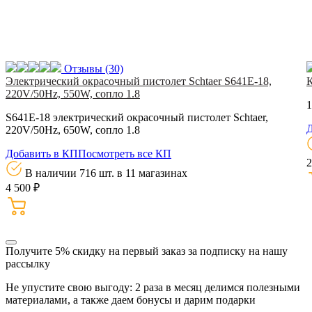
Отзывы
(30)
Электрический окрасочный пистолет Schtaer S641E-18,
220V/50Hz, 550W, сопло 1.8
1
S641E-18 электрический окрасочный пистолет Schtaer,
Д
220V/50Hz, 650W, сопло 1.8
Добавить в КП
Посмотреть все КП
2
В наличии 716 шт.
в 11 магазинах
4 500 ₽
Получите 5% скидку
на первый заказ за подписку на нашу
рассылку
Не упустите свою выгоду: 2 раза в месяц делимся полезными
материалами, а также даем бонусы и дарим подарки