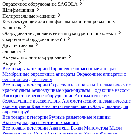
Окрасочное оборудование SAGOLA
Шлифмашинки
Полировальные машинки
Комплектующие для шлифовальных и полировальных
машинок
Оборудование для нанесения штукатурки и шпаклевки
Сварочное оборудование GYS
Другие товары
Запчасти
Аккумуляторное оборудование
Акции
Все товары категории
Поршневые окрасочные аппараты
Мембранные окрасочные аппараты
Окрасочные аппараты с
бензиновым двигателем
Все товары категории
Окрасочные аппараты
Пневматические
краскопульты
Безвоздушные краскопульты
Подающие насосы
Электростатическое оборудование
Автоматические
безвоздушные краскопульты
Автоматические пневматические
краскопульты
Красконагнетательные баки
Оборудование для
окраски труб
Все товары категории
Ручные разметочные машины
Аксессуары для разметочных машин.
Все товары категории
Адаптеры
Бачки
Манометры
Масла
Ремкомплекты
Сопла
Соплодержатели
Удочки
Фильтры