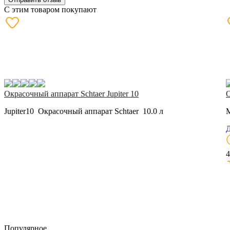
С этим товаром покупают
Окрасочный аппарат Schtaer Jupiter 10
О
Jupiter10 Окрасочный аппарат Schtaer 10.0 л
M
Д
4
Популярное