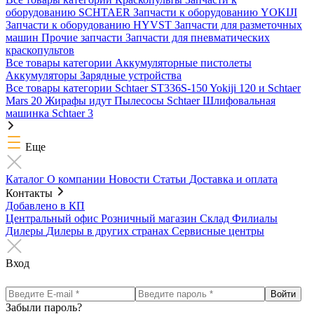
оборудованию SCHTAER
Запчасти к оборудованию YOKIJI
Запчасти к оборудованию HYVST
Запчасти для разметочных
машин
Прочие запчасти
Запчасти для пневматических
краскопультов
Все товары категории
Аккумуляторные пистолеты
Аккумуляторы
Зарядные устройства
Все товары категории
Schtaer ST336S-150
Yokiji 120 и Schtaer
Mars 20
Жирафы идут
Пылесосы Schtaer
Шлифовальная
машинка Schtaer 3
Еще
Каталог
О компании
Новости
Статьи
Доставка и оплата
Контакты
Добавлено в КП
Центральный офис
Розничный магазин
Склад
Филиалы
Дилеры
Дилеры в других странах
Сервисные центры
Вход
Забыли пароль?