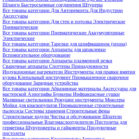
Шланги
Быстросъемные соединения
Штуцеры
Все товары категории
Для Авторемонта
Для Индустрии
Аксессуары
Все товары категории
Для стен и потолка
Электрические
Пневматические
Все товары категории
Пневматические
Аккумуляторные
Электрические
Все товары категории
Тарелки для шлифмашинок (опора)
Все товары категории
Аппараты для шпаклевки
Вспомогательное оборудование
Все товары категории
Аппараты плазменной резки
Сварочные аппараты
Споттеры
Принадлежности
Индукционные нагреватели
Инструменты для правки вмятин
кузова
Клепальный инструмент
Промышленное сварочное
оборудование
Зарядные устройства
Все товары категории
Абразивные материалы
Аксессуары для
мастерской
Аэрографы
Бункеры
Инфракрасные сушки
Малярные светильники
Режущие инструменты
Миксеры
Мойки для краскопультов
Промышленные строительные
пылесосы
Системы хранения
Строительные фены
Строительные ходули
Чистка и обслуживание
Шпатели
профессиональные
Влагомаслоотделители
Пистолеты для
герметика
Шуруповерты и гайковерты
Продувочные
пистолеты
Все товары категории
Краскопульты
Запчасти к