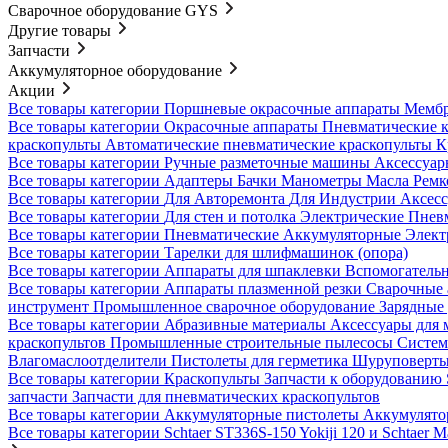
Сварочное оборудование GYS
Другие товары
Запчасти
Аккумуляторное оборудование
Акции
Все товары категории
Поршневые окрасочные аппараты
Мембр
Все товары категории
Окрасочные аппараты
Пневматические 
краскопульты
Автоматические пневматические краскопульты
К
Все товары категории
Ручные разметочные машины
Аксессуар
Все товары категории
Адаптеры
Бачки
Манометры
Масла
Ремк
Все товары категории
Для Авторемонта
Для Индустрии
Аксес
Все товары категории
Для стен и потолка
Электрические
Пнев
Все товары категории
Пневматические
Аккумуляторные
Элект
Все товары категории
Тарелки для шлифмашинок (опора)
Все товары категории
Аппараты для шпаклевки
Вспомогательн
Все товары категории
Аппараты плазменной резки
Сварочные
инструмент
Промышленное сварочное оборудование
Зарядные 
Все товары категории
Абразивные материалы
Аксессуары для 
краскопультов
Промышленные строительные пылесосы
Систем
Влагомаслоотделители
Пистолеты для герметика
Шуруповерты
Все товары категории
Краскопульты
Запчасти к оборудован
запчасти
Запчасти для пневматических краскопультов
Все товары категории
Аккумуляторные пистолеты
Аккумулят
Все товары категории
Schtaer ST336S-150
Yokiji 120 и Schtaer 