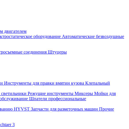
м двигателем
ктростатическое оборудование
Автоматические безвоздушные
тросъемные соединения
Штуцеры
ли
Инструменты для правки вмятин кузова
Клепальный
 светильники
Режущие инструменты
Миксеры
Мойки для
 обслуживание
Шпатели профессиональные
дованию HYVST
Запчасти для разметочных машин
Прочие
htaer 3