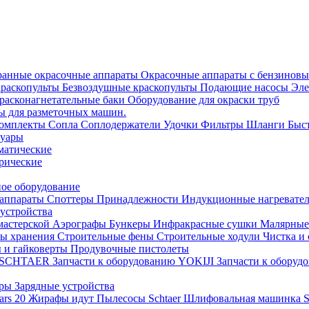
анные окрасочные аппараты
Окрасочные аппараты с бензиновы
краскопульты
Безвоздушные краскопульты
Подающие насосы
Эле
расконагнетательные баки
Оборудование для окраски труб
ы для разметочных машин.
омплекты
Сопла
Соплодержатели
Удочки
Фильтры
Шланги
Быс
суары
матические
рические
ое оборудование
 аппараты
Споттеры
Принадлежности
Индукционные нагревате
устройства
мастерской
Аэрографы
Бункеры
Инфракрасные сушки
Малярные
ы хранения
Строительные фены
Строительные ходули
Чистка и
 и гайковерты
Продувочные пистолеты
ию SCHTAER
Запчасти к оборудованию YOKIJI
Запчасти к обору
оры
Зарядные устройства
Mars 20
Жирафы идут
Пылесосы Schtaer
Шлифовальная машинка Sc