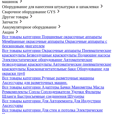
машинок
Оборудование для нанесения штукатурки и шпаклевки
Сварочное оборудование GYS
Другие товары
Запчасти
Аккумуляторное оборудование
Акции
Все товары категории
Поршневые окрасочные аппараты
Мембранные окрасочные аппараты
Окрасочные аппараты с
бензиновым двигателем
Все товары категории
Окрасочные аппараты
Пневматические
краскопульты
Безвоздушные краскопульты
Подающие насосы
Электростатическое оборудование
Автоматические
безвоздушные краскопульты
Автоматические пневматические
краскопульты
Красконагнетательные баки
Оборудование для
окраски труб
Все товары категории
Ручные разметочные машины
Аксессуары для разметочных машин.
Все товары категории
Адаптеры
Бачки
Манометры
Масла
Ремкомплекты
Сопла
Соплодержатели
Удочки
Фильтры
Шланги
Быстросъемные соединения
Штуцеры
Все товары категории
Для Авторемонта
Для Индустрии
Аксессуары
Все товары категории
Для стен и потолка
Электрические