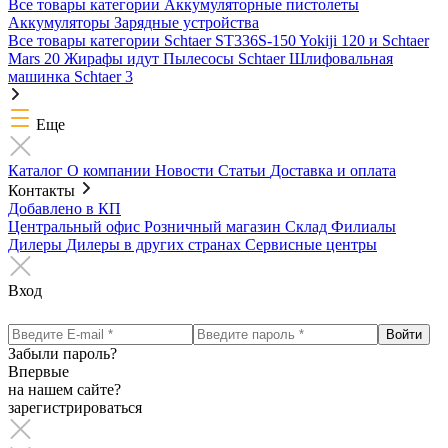
Все товары категории
Аккумуляторные пистолеты
Аккумуляторы
Зарядные устройства
Все товары категории
Schtaer ST336S-150
Yokiji 120 и Schtaer
Mars 20
Жирафы идут
Пылесосы Schtaer
Шлифовальная
машинка Schtaer 3
Еще
Каталог
О компании
Новости
Статьи
Доставка и оплата
Контакты
Добавлено в КП
Центральный офис
Розничный магазин
Склад
Филиалы
Дилеры
Дилеры в других странах
Сервисные центры
Вход
Забыли пароль?
Впервые
на нашем сайте?
зарегистрироваться