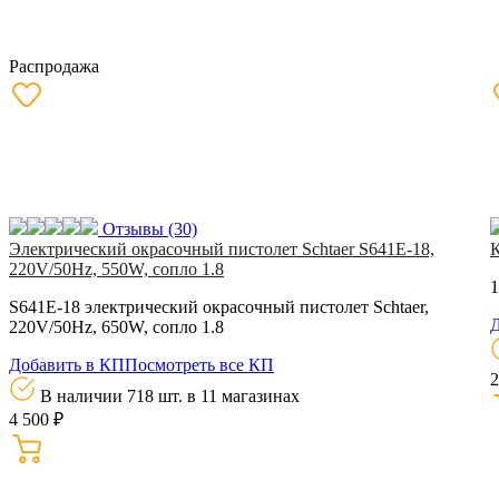
Распродажа
Отзывы
(30)
Электрический окрасочный пистолет Schtaer S641E-18,
220V/50Hz, 550W, сопло 1.8
1
S641E-18 электрический окрасочный пистолет Schtaer,
Д
220V/50Hz, 650W, сопло 1.8
Добавить в КП
Посмотреть все КП
2
В наличии 718 шт.
в 11 магазинах
4 500 ₽