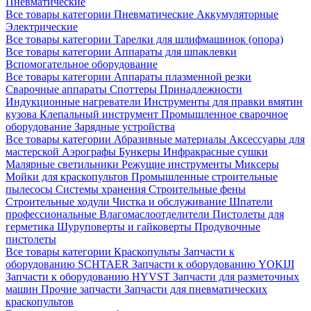
Пневматические
Все товары категории
Пневматические
Аккумуляторные
Электрические
Все товары категории
Тарелки для шлифмашинок (опора)
Все товары категории
Аппараты для шпаклевки
Вспомогательное оборудование
Все товары категории
Аппараты плазменной резки
Сварочные аппараты
Споттеры
Принадлежности
Индукционные нагреватели
Инструменты для правки вмятин
кузова
Клепальный инструмент
Промышленное сварочное
оборудование
Зарядные устройства
Все товары категории
Абразивные материалы
Аксессуары для
мастерской
Аэрографы
Бункеры
Инфракрасные сушки
Малярные светильники
Режущие инструменты
Миксеры
Мойки для краскопультов
Промышленные строительные
пылесосы
Системы хранения
Строительные фены
Строительные ходули
Чистка и обслуживание
Шпатели
профессиональные
Влагомаслоотделители
Пистолеты для
герметика
Шуруповерты и гайковерты
Продувочные
пистолеты
Все товары категории
Краскопульты
Запчасти к
оборудованию SCHTAER
Запчасти к оборудованию YOKIJI
Запчасти к оборудованию HYVST
Запчасти для разметочных
машин
Прочие запчасти
Запчасти для пневматических
краскопультов