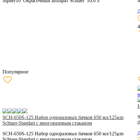
Jupiter10 Окрасочный аппарат Schtaer 10.0 л
M
Д
4
Популярное
Н
S
SCH-650S-125 Набор одноразовых бачков 650 мл/125μm
(
Schtaer-Standart c многоразовым стаканом
Д
SCH-650S-125 Набор одноразовых бачков 650 мл/125μm
Schtaer-Standart c многоразовым стаканом