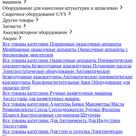
машинок
Оборудование для нанесения штукатурки и шпаклевки
Сварочное оборудование GYS
Другие товары
Запчасти
Аккумуляторное оборудование
Акции
Все товары категории
Поршневые окрасочные аппараты
Мембранные окрасочные аппараты
Окрасочные аппараты с
бензиновым двигателем
Все товары категории
Окрасочные аппараты
Пневматические
краскопульты
Безвоздушные краскопульты
Подающие насосы
Электростатическое оборудование
Автоматические
безвоздушные краскопульты
Автоматические пневматические
краскопульты
Красконагнетательные баки
Оборудование для
окраски труб
Все товары категории
Ручные разметочные машины
Аксессуары для разметочных машин.
Все товары категории
Адаптеры
Бачки
Манометры
Масла
Ремкомплекты
Сопла
Соплодержатели
Удочки
Фильтры
Шланги
Быстросъемные соединения
Штуцеры
Все товары категории
Для Авторемонта
Для Индустрии
Аксессуары
Все товары категории
Для стен и потолка
Электрические