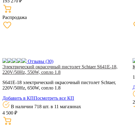
193 270 ₽
Распродажа
Отзывы
(30)
Электрический окрасочный пистолет Schtaer S641E-18,
220V/50Hz, 550W, сопло 1.8
1
S641E-18 электрический окрасочный пистолет Schtaer,
Д
220V/50Hz, 650W, сопло 1.8
Добавить в КП
Посмотреть все КП
2
В наличии 718 шт.
в 11 магазинах
4 500 ₽