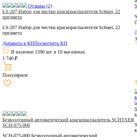
Отзывы
(2)
S
LS-207 Набор для чистки краскораспылителя Schtaer, 22
S
предмета
(
LS-207 Набор для чистки краскораспылителя Schtaer, 22
Д
предмета
3
Добавить в КП
Посмотреть КП
В наличии 1590 шт.
в 10 магазинах
1 740 ₽
Популярное
к
Безвоздушный автоматический краскораcпылитель SCHTAER
SCH-075-000
к
SCH-075-000 Безвоздушный автоматический