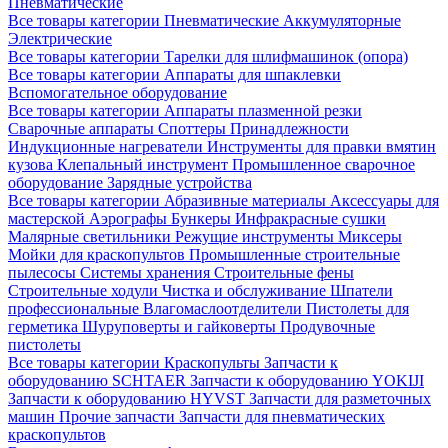
Пневматические
Все товары категории
Пневматические
Аккумуляторные
Электрические
Все товары категории
Тарелки для шлифмашинок (опора)
Все товары категории
Аппараты для шпаклевки
Вспомогательное оборудование
Все товары категории
Аппараты плазменной резки
Сварочные аппараты
Споттеры
Принадлежности
Индукционные нагреватели
Инструменты для правки вмятин
кузова
Клепальный инструмент
Промышленное сварочное
оборудование
Зарядные устройства
Все товары категории
Абразивные материалы
Аксессуары для
мастерской
Аэрографы
Бункеры
Инфракрасные сушки
Малярные светильники
Режущие инструменты
Миксеры
Мойки для краскопультов
Промышленные строительные
пылесосы
Системы хранения
Строительные фены
Строительные ходули
Чистка и обслуживание
Шпатели
профессиональные
Влагомаслоотделители
Пистолеты для
герметика
Шуруповерты и гайковерты
Продувочные
пистолеты
Все товары категории
Краскопульты
Запчасти к
оборудованию SCHTAER
Запчасти к оборудованию YOKIJI
Запчасти к оборудованию HYVST
Запчасти для разметочных
машин
Прочие запчасти
Запчасти для пневматических
краскопультов