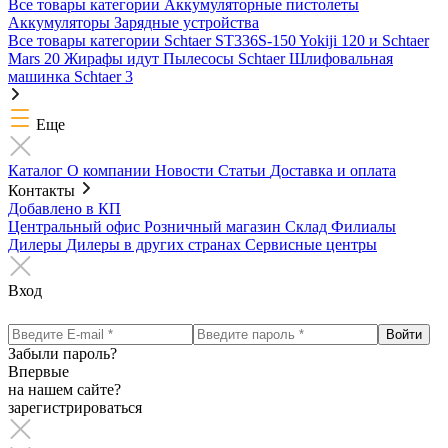
Все товары категории
Аккумуляторные пистолеты
Аккумуляторы
Зарядные устройства
Все товары категории
Schtaer ST336S-150
Yokiji 120 и Schtaer
Mars 20
Жирафы идут
Пылесосы Schtaer
Шлифовальная
машинка Schtaer 3
Еще
Каталог
О компании
Новости
Статьи
Доставка и оплата
Контакты
Добавлено в КП
Центральный офис
Розничный магазин
Склад
Филиалы
Дилеры
Дилеры в других странах
Сервисные центры
Вход
Забыли пароль?
Впервые
на нашем сайте?
зарегистрироваться