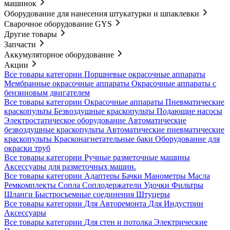
машинок
Оборудование для нанесения штукатурки и шпаклевки
Сварочное оборудование GYS
Другие товары
Запчасти
Аккумуляторное оборудование
Акции
Все товары категории
Поршневые окрасочные аппараты
Мембранные окрасочные аппараты
Окрасочные аппараты с
бензиновым двигателем
Все товары категории
Окрасочные аппараты
Пневматические
краскопульты
Безвоздушные краскопульты
Подающие насосы
Электростатическое оборудование
Автоматические
безвоздушные краскопульты
Автоматические пневматические
краскопульты
Красконагнетательные баки
Оборудование для
окраски труб
Все товары категории
Ручные разметочные машины
Аксессуары для разметочных машин.
Все товары категории
Адаптеры
Бачки
Манометры
Масла
Ремкомплекты
Сопла
Соплодержатели
Удочки
Фильтры
Шланги
Быстросъемные соединения
Штуцеры
Все товары категории
Для Авторемонта
Для Индустрии
Аксессуары
Все товары категории
Для стен и потолка
Электрические