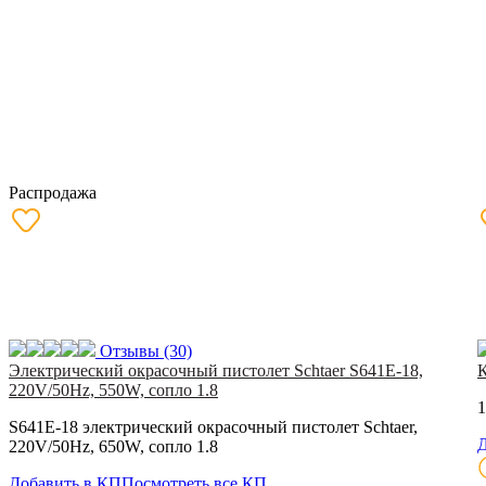
Распродажа
Отзывы
(30)
Электрический окрасочный пистолет Schtaer S641E-18,
220V/50Hz, 550W, сопло 1.8
1
S641E-18 электрический окрасочный пистолет Schtaer,
Д
220V/50Hz, 650W, сопло 1.8
Добавить в КП
Посмотреть все КП