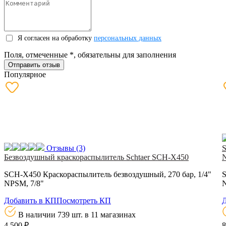
Я согласен на обработку
персональных данных
Поля, отмеченные
*
, обязательны для заполнения
Отправить отзыв
Популярное
Отзывы
(3)
S
Безвоздушный краскораспылитель Schtaer SCH-X450
N
SCH-X450 Краскораcпылитель безвоздушный, 270 бар, 1/4"
S
NPSM, 7/8"
N
Добавить в КП
Посмотреть КП
Д
В наличии 739 шт.
в 11 магазинах
4 500 ₽
8