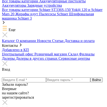
Все товары категории
Аккумуляторные пистолеты
Аккумуляторы
Зарядные устройства
Все товары категории
Schtaer ST336S-150
Yokiji 120 и Schtaer
Mars 20
Жирафы идут
Пылесосы Schtaer
Шлифовальная
машинка Schtaer 3
Еще
Каталог
О компании
Новости
Статьи
Доставка и оплата
Контакты
Добавлено в КП
Центральный офис
Розничный магазин
Склад
Филиалы
Дилеры
Дилеры в других странах
Сервисные центры
Вход
Забыли пароль?
Впервые
на нашем сайте?
зарегистрироваться