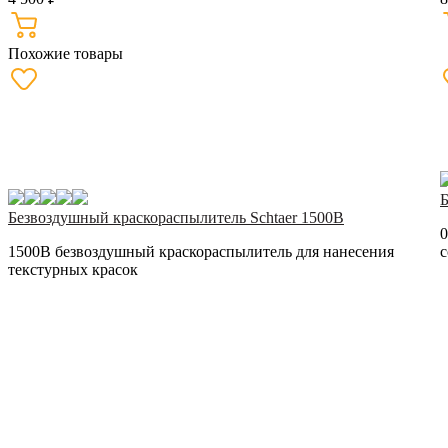
Похожие товары
Безвоздушный краскораспылитель Schtaer 1500B
0
1500B безвоздушный краскораспылитель для нанесения
с
текстурных красок