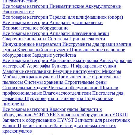
Пневматические
Все товары категории
Пневматические
Аккумуляторные
Электрические
Все товары категории
Тарелки для шлифмашинок (опора)
Все товары категории
Аппараты для шпаклевки
Вспомогательное оборудование
Все товары категории
Аппараты плазменной резки
Сварочные аппараты
Споттеры
Принадлежности
Индукционные нагреватели
Инструменты для правки вмятин
кузова
Клепальный инструмент
Промышленное сварочное
оборудование
Зарядные устройства
Все товары категории
Абразивные материалы
Аксессуары для
мастерской
Аэрографы
Бункеры
Инфракрасные сушки
Малярные светильники
Режущие инструменты
Миксеры
Мойки для краскопультов
Промышленные строительные
пылесосы
Системы хранения
Строительные фены
Строительные ходули
Чистка и обслуживание
Шпатели
профессиональные
Влагомаслоотделители
Пистолеты для
герметика
Шуруповерты и гайковерты
Продувочные
пистолеты
Все товары категории
Краскопульты
Запчасти к
оборудованию SCHTAER
Запчасти к оборудованию YOKIJI
Запчасти к оборудованию HYVST
Запчасти для разметочных
машин
Прочие запчасти
Запчасти для пневматических
краскопультов