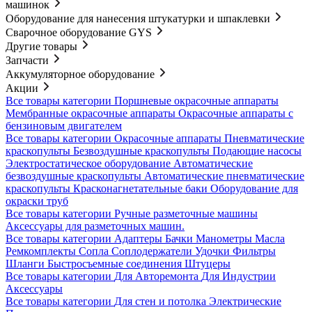
машинок
Оборудование для нанесения штукатурки и шпаклевки
Сварочное оборудование GYS
Другие товары
Запчасти
Аккумуляторное оборудование
Акции
Все товары категории
Поршневые окрасочные аппараты
Мембранные окрасочные аппараты
Окрасочные аппараты с
бензиновым двигателем
Все товары категории
Окрасочные аппараты
Пневматические
краскопульты
Безвоздушные краскопульты
Подающие насосы
Электростатическое оборудование
Автоматические
безвоздушные краскопульты
Автоматические пневматические
краскопульты
Красконагнетательные баки
Оборудование для
окраски труб
Все товары категории
Ручные разметочные машины
Аксессуары для разметочных машин.
Все товары категории
Адаптеры
Бачки
Манометры
Масла
Ремкомплекты
Сопла
Соплодержатели
Удочки
Фильтры
Шланги
Быстросъемные соединения
Штуцеры
Все товары категории
Для Авторемонта
Для Индустрии
Аксессуары
Все товары категории
Для стен и потолка
Электрические