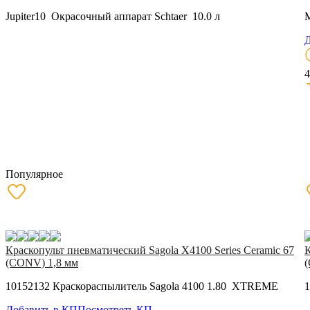
Jupiter10 Окрасочный аппарат Schtaer 10.0 л
M
Д
4
Популярное
Краскопульт пневматический Sagola X4100 Series Ceramic 67
К
(CONV) 1,8 мм
10152132 Краскораспылитель Sagola 4100 1.80 XTREME
1
Добавить в КП
Посмотреть КП