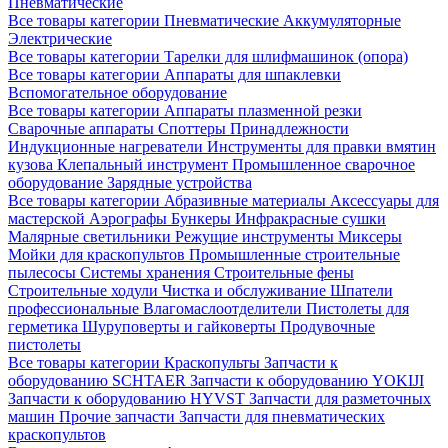
Пневматические
Все товары категории
Пневматические
Аккумуляторные
Электрические
Все товары категории
Тарелки для шлифмашинок (опора)
Все товары категории
Аппараты для шпаклевки
Вспомогательное оборудование
Все товары категории
Аппараты плазменной резки
Сварочные аппараты
Споттеры
Принадлежности
Индукционные нагреватели
Инструменты для правки вмятин
кузова
Клепальный инструмент
Промышленное сварочное
оборудование
Зарядные устройства
Все товары категории
Абразивные материалы
Аксессуары для
мастерской
Аэрографы
Бункеры
Инфракрасные сушки
Малярные светильники
Режущие инструменты
Миксеры
Мойки для краскопультов
Промышленные строительные
пылесосы
Системы хранения
Строительные фены
Строительные ходули
Чистка и обслуживание
Шпатели
профессиональные
Влагомаслоотделители
Пистолеты для
герметика
Шуруповерты и гайковерты
Продувочные
пистолеты
Все товары категории
Краскопульты
Запчасти к
оборудованию SCHTAER
Запчасти к оборудованию YOKIJI
Запчасти к оборудованию HYVST
Запчасти для разметочных
машин
Прочие запчасти
Запчасти для пневматических
краскопультов