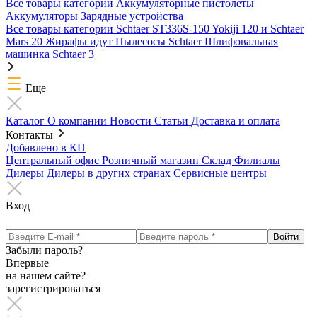
Все товары категории
Аккумуляторные пистолеты
Аккумуляторы
Зарядные устройства
Все товары категории
Schtaer ST336S-150
Yokiji 120 и Schtaer
Mars 20
Жирафы идут
Пылесосы Schtaer
Шлифовальная
машинка Schtaer 3
Еще
Каталог
О компании
Новости
Статьи
Доставка и оплата
Контакты
Добавлено в КП
Центральный офис
Розничный магазин
Склад
Филиалы
Дилеры
Дилеры в других странах
Сервисные центры
Вход
Забыли пароль?
Впервые
на нашем сайте?
зарегистрироваться