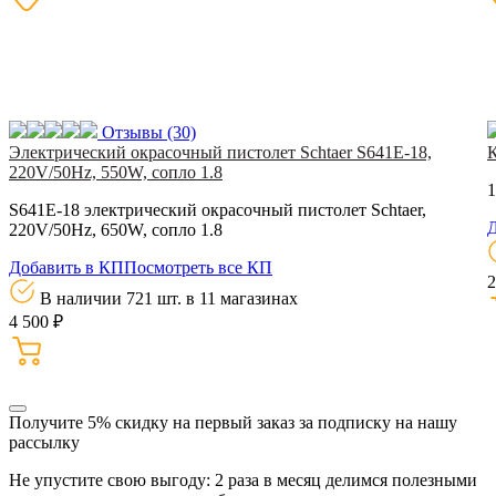
Отзывы
(30)
Электрический окрасочный пистолет Schtaer S641E-18,
220V/50Hz, 550W, сопло 1.8
1
S641E-18 электрический окрасочный пистолет Schtaer,
Д
220V/50Hz, 650W, сопло 1.8
Добавить в КП
Посмотреть все КП
2
В наличии 721 шт.
в 11 магазинах
4 500 ₽
Получите 5% скидку
на первый заказ за подписку на нашу
рассылку
Не упустите свою выгоду: 2 раза в месяц делимся полезными