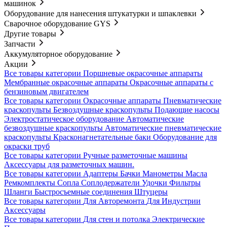
машинок
Оборудование для нанесения штукатурки и шпаклевки
Сварочное оборудование GYS
Другие товары
Запчасти
Аккумуляторное оборудование
Акции
Все товары категории
Поршневые окрасочные аппараты
Мембранные окрасочные аппараты
Окрасочные аппараты с
бензиновым двигателем
Все товары категории
Окрасочные аппараты
Пневматические
краскопульты
Безвоздушные краскопульты
Подающие насосы
Электростатическое оборудование
Автоматические
безвоздушные краскопульты
Автоматические пневматические
краскопульты
Красконагнетательные баки
Оборудование для
окраски труб
Все товары категории
Ручные разметочные машины
Аксессуары для разметочных машин.
Все товары категории
Адаптеры
Бачки
Манометры
Масла
Ремкомплекты
Сопла
Соплодержатели
Удочки
Фильтры
Шланги
Быстросъемные соединения
Штуцеры
Все товары категории
Для Авторемонта
Для Индустрии
Аксессуары
Все товары категории
Для стен и потолка
Электрические