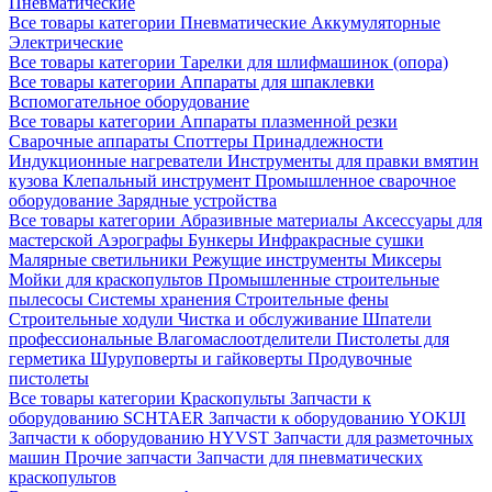
Пневматические
Все товары категории
Пневматические
Аккумуляторные
Электрические
Все товары категории
Тарелки для шлифмашинок (опора)
Все товары категории
Аппараты для шпаклевки
Вспомогательное оборудование
Все товары категории
Аппараты плазменной резки
Сварочные аппараты
Споттеры
Принадлежности
Индукционные нагреватели
Инструменты для правки вмятин
кузова
Клепальный инструмент
Промышленное сварочное
оборудование
Зарядные устройства
Все товары категории
Абразивные материалы
Аксессуары для
мастерской
Аэрографы
Бункеры
Инфракрасные сушки
Малярные светильники
Режущие инструменты
Миксеры
Мойки для краскопультов
Промышленные строительные
пылесосы
Системы хранения
Строительные фены
Строительные ходули
Чистка и обслуживание
Шпатели
профессиональные
Влагомаслоотделители
Пистолеты для
герметика
Шуруповерты и гайковерты
Продувочные
пистолеты
Все товары категории
Краскопульты
Запчасти к
оборудованию SCHTAER
Запчасти к оборудованию YOKIJI
Запчасти к оборудованию HYVST
Запчасти для разметочных
машин
Прочие запчасти
Запчасти для пневматических
краскопультов