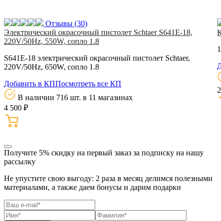
Отзывы
(30)
Электрический окрасочный пистолет Schtaer S641E-18,
220V/50Hz, 550W, сопло 1.8
1
S641E-18 электрический окрасочный пистолет Schtaer,
Д
220V/50Hz, 650W, сопло 1.8
Добавить в КП
Посмотреть все КП
2
В наличии 716 шт.
в 11 магазинах
4 500 ₽
Получите 5% скидку
на первый заказ за подписку на нашу
рассылку
Не упустите свою выгоду: 2 раза в месяц делимся полезными
материалами, а также даем бонусы и дарим подарки