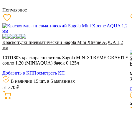
Популярное
Краскопульт пневматический Sagola Mini Xtreme AQUA 1,2
мм
10111803 краскораспылитель Sagola MINIXTREME GRAVITY
сопло 1.20 (MINIAQUA) бачок 0,125л
H
Добавить в КП
Посмотреть КП
M
3
В наличии 15 шт.
в 5 магазинах
51 370 ₽
Д
6