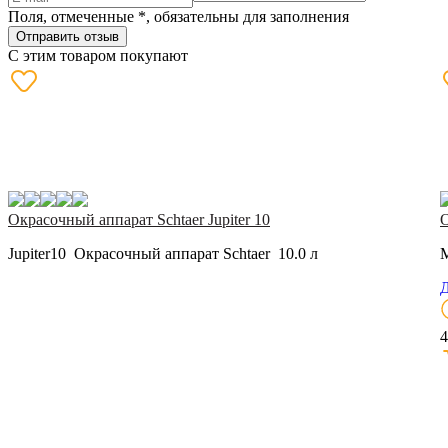
Поля, отмеченные
*
, обязательны для заполнения
Отправить отзыв
С этим товаром покупают
Окрасочный аппарат Schtaer Jupiter 10
О
Jupiter10 Окрасочный аппарат Schtaer 10.0 л
M
Д
4