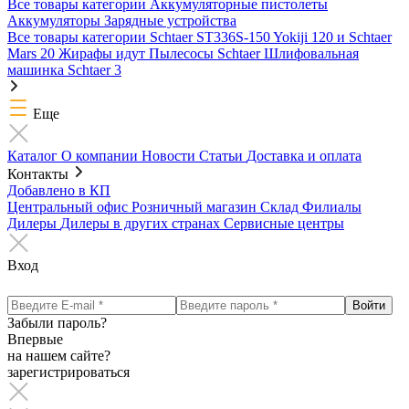
Все товары категории
Аккумуляторные пистолеты
Аккумуляторы
Зарядные устройства
Все товары категории
Schtaer ST336S-150
Yokiji 120 и Schtaer
Mars 20
Жирафы идут
Пылесосы Schtaer
Шлифовальная
машинка Schtaer 3
Еще
Каталог
О компании
Новости
Статьи
Доставка и оплата
Контакты
Добавлено в КП
Центральный офис
Розничный магазин
Склад
Филиалы
Дилеры
Дилеры в других странах
Сервисные центры
Вход
Забыли пароль?
Впервые
на нашем сайте?
зарегистрироваться