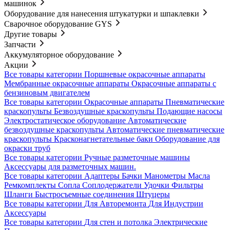
машинок
Оборудование для нанесения штукатурки и шпаклевки
Сварочное оборудование GYS
Другие товары
Запчасти
Аккумуляторное оборудование
Акции
Все товары категории
Поршневые окрасочные аппараты
Мембранные окрасочные аппараты
Окрасочные аппараты с
бензиновым двигателем
Все товары категории
Окрасочные аппараты
Пневматические
краскопульты
Безвоздушные краскопульты
Подающие насосы
Электростатическое оборудование
Автоматические
безвоздушные краскопульты
Автоматические пневматические
краскопульты
Красконагнетательные баки
Оборудование для
окраски труб
Все товары категории
Ручные разметочные машины
Аксессуары для разметочных машин.
Все товары категории
Адаптеры
Бачки
Манометры
Масла
Ремкомплекты
Сопла
Соплодержатели
Удочки
Фильтры
Шланги
Быстросъемные соединения
Штуцеры
Все товары категории
Для Авторемонта
Для Индустрии
Аксессуары
Все товары категории
Для стен и потолка
Электрические