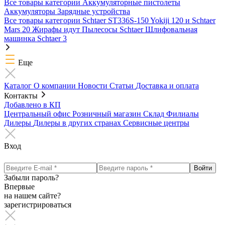
Все товары категории
Аккумуляторные пистолеты
Аккумуляторы
Зарядные устройства
Все товары категории
Schtaer ST336S-150
Yokiji 120 и Schtaer
Mars 20
Жирафы идут
Пылесосы Schtaer
Шлифовальная
машинка Schtaer 3
Еще
Каталог
О компании
Новости
Статьи
Доставка и оплата
Контакты
Добавлено в КП
Центральный офис
Розничный магазин
Склад
Филиалы
Дилеры
Дилеры в других странах
Сервисные центры
Вход
Забыли пароль?
Впервые
на нашем сайте?
зарегистрироваться