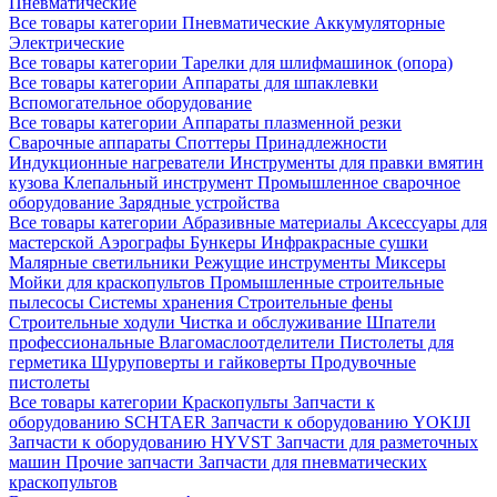
Пневматические
Все товары категории
Пневматические
Аккумуляторные
Электрические
Все товары категории
Тарелки для шлифмашинок (опора)
Все товары категории
Аппараты для шпаклевки
Вспомогательное оборудование
Все товары категории
Аппараты плазменной резки
Сварочные аппараты
Споттеры
Принадлежности
Индукционные нагреватели
Инструменты для правки вмятин
кузова
Клепальный инструмент
Промышленное сварочное
оборудование
Зарядные устройства
Все товары категории
Абразивные материалы
Аксессуары для
мастерской
Аэрографы
Бункеры
Инфракрасные сушки
Малярные светильники
Режущие инструменты
Миксеры
Мойки для краскопультов
Промышленные строительные
пылесосы
Системы хранения
Строительные фены
Строительные ходули
Чистка и обслуживание
Шпатели
профессиональные
Влагомаслоотделители
Пистолеты для
герметика
Шуруповерты и гайковерты
Продувочные
пистолеты
Все товары категории
Краскопульты
Запчасти к
оборудованию SCHTAER
Запчасти к оборудованию YOKIJI
Запчасти к оборудованию HYVST
Запчасти для разметочных
машин
Прочие запчасти
Запчасти для пневматических
краскопультов