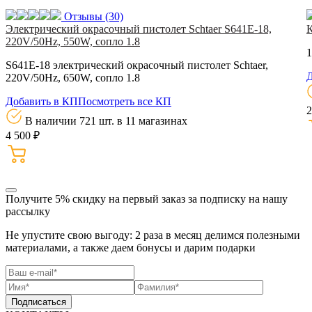
Отзывы
(30)
Электрический окрасочный пистолет Schtaer S641E-18,
220V/50Hz, 550W, сопло 1.8
1
S641E-18 электрический окрасочный пистолет Schtaer,
Д
220V/50Hz, 650W, сопло 1.8
Добавить в КП
Посмотреть все КП
2
В наличии 721 шт.
в 11 магазинах
4 500 ₽
Получите 5% скидку
на первый заказ за подписку на нашу
рассылку
Не упустите свою выгоду: 2 раза в месяц делимся полезными
материалами, а также даем бонусы и дарим подарки
Подписаться