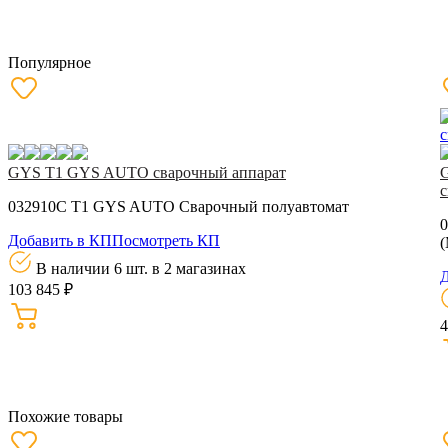
Популярное
GYS T1 GYS AUTO сварочный аппарат
с
032910C T1 GYS AUTO Сварочный полуавтомат
0
Добавить в КП
Посмотреть КП
В наличии 6 шт.
в 2 магазинах
Д
103 845 ₽
4
Похожие товары