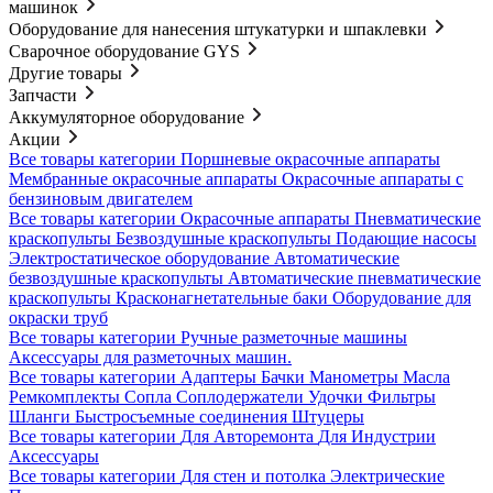
машинок
Оборудование для нанесения штукатурки и шпаклевки
Сварочное оборудование GYS
Другие товары
Запчасти
Аккумуляторное оборудование
Акции
Все товары категории
Поршневые окрасочные аппараты
Мембранные окрасочные аппараты
Окрасочные аппараты с
бензиновым двигателем
Все товары категории
Окрасочные аппараты
Пневматические
краскопульты
Безвоздушные краскопульты
Подающие насосы
Электростатическое оборудование
Автоматические
безвоздушные краскопульты
Автоматические пневматические
краскопульты
Красконагнетательные баки
Оборудование для
окраски труб
Все товары категории
Ручные разметочные машины
Аксессуары для разметочных машин.
Все товары категории
Адаптеры
Бачки
Манометры
Масла
Ремкомплекты
Сопла
Соплодержатели
Удочки
Фильтры
Шланги
Быстросъемные соединения
Штуцеры
Все товары категории
Для Авторемонта
Для Индустрии
Аксессуары
Все товары категории
Для стен и потолка
Электрические