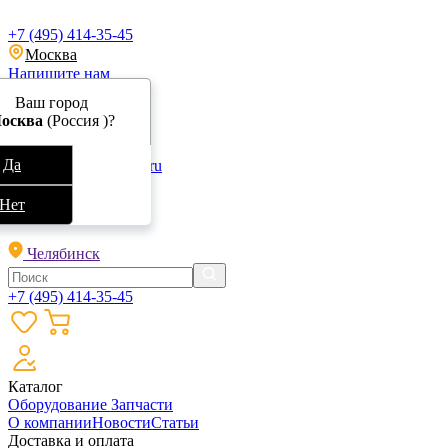
+7 (495) 414-35-45
Москва
Напишите нам
Ваш город
осква
(Россия )?
Да
info@specokraska.ru
Обратный звонок
Нет
Челябинск
+7 (495) 414-35-45
Каталог
Оборудование
Запчасти
О компании
Новости
Статьи
Доставка и оплата