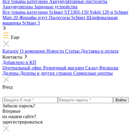
Все товары категории
Аккумуляторные пистолеты
Аккумуляторы
Зарядные устройства
Все товары категории
Schtaer ST336S-150
Yokiji 120 и Schtaer
Mars 20
Жирафы идут
Пылесосы Schtaer
Шлифовальная
машинка Schtaer 3
Еще
Каталог
О компании
Новости
Статьи
Доставка и оплата
Контакты
Добавлено в КП
Центральный офис
Розничный магазин
Склад
Филиалы
Дилеры
Дилеры в других странах
Сервисные центры
Вход
Забыли пароль?
Впервые
на нашем сайте?
зарегистрироваться