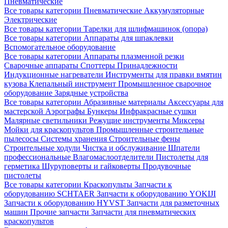
Пневматические
Все товары категории
Пневматические
Аккумуляторные
Электрические
Все товары категории
Тарелки для шлифмашинок (опора)
Все товары категории
Аппараты для шпаклевки
Вспомогательное оборудование
Все товары категории
Аппараты плазменной резки
Сварочные аппараты
Споттеры
Принадлежности
Индукционные нагреватели
Инструменты для правки вмятин
кузова
Клепальный инструмент
Промышленное сварочное
оборудование
Зарядные устройства
Все товары категории
Абразивные материалы
Аксессуары для
мастерской
Аэрографы
Бункеры
Инфракрасные сушки
Малярные светильники
Режущие инструменты
Миксеры
Мойки для краскопультов
Промышленные строительные
пылесосы
Системы хранения
Строительные фены
Строительные ходули
Чистка и обслуживание
Шпатели
профессиональные
Влагомаслоотделители
Пистолеты для
герметика
Шуруповерты и гайковерты
Продувочные
пистолеты
Все товары категории
Краскопульты
Запчасти к
оборудованию SCHTAER
Запчасти к оборудованию YOKIJI
Запчасти к оборудованию HYVST
Запчасти для разметочных
машин
Прочие запчасти
Запчасти для пневматических
краскопультов