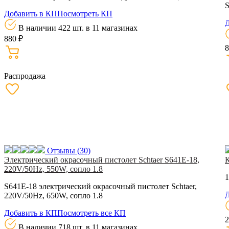
S
Добавить в КП
Посмотреть КП
Д
В наличии 422 шт.
в 11 магазинах
880 ₽
8
Распродажа
Отзывы
(30)
Электрический окрасочный пистолет Schtaer S641E-18,
220V/50Hz, 550W, сопло 1.8
1
S641E-18 электрический окрасочный пистолет Schtaer,
Д
220V/50Hz, 650W, сопло 1.8
Добавить в КП
Посмотреть все КП
2
В наличии 718 шт.
в 11 магазинах