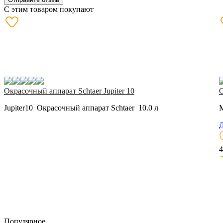
С этим товаром покупают
Окрасочный аппарат Schtaer Jupiter 10
О
Jupiter10 Окрасочный аппарат Schtaer 10.0 л
M
Д
4
Популярное