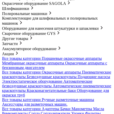
Окрасочное оборудование SAGOLA
Шлифмашинки
Полировальные машинки
Комплектующие для шлифовальных и полировальных
машинок
Оборудование для нанесения штукатурки и шпаклевки
Сварочное оборудование GYS
Другие товары
Запчасти
Аккумуляторное оборудование
Акции
Все товары категории
Поршневые окрасочные аппараты
Мембранные окрасочные аппараты
Окрасочные аппараты с
бензиновым двигателем
Все товары категории
Окрасочные аппараты
Пневматические
краскопульты
Безвоздушные краскопульты
Подающие насосы
Электростатическое оборудование
Автоматические
безвоздушные краскопульты
Автоматические пневматические
краскопульты
Красконагнетательные баки
Оборудование для
окраски труб
Все товары категории
Ручные разметочные машины
Аксессуары для разметочных машин.
Все товары категории
Адаптеры
Бачки
Манометры
Масла
Ремкомплекты
Сопла
Соплодержатели
Удочки
Фильтры