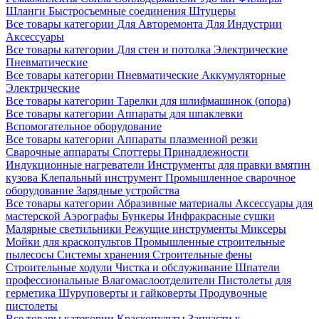
Шланги
Быстросъемные соединения
Штуцеры
Все товары категории
Для Авторемонта
Для Индустрии
Аксессуары
Все товары категории
Для стен и потолка
Электрические
Пневматические
Все товары категории
Пневматические
Аккумуляторные
Электрические
Все товары категории
Тарелки для шлифмашинок (опора)
Все товары категории
Аппараты для шпаклевки
Вспомогательное оборудование
Все товары категории
Аппараты плазменной резки
Сварочные аппараты
Споттеры
Принадлежности
Индукционные нагреватели
Инструменты для правки вмятин
кузова
Клепальный инструмент
Промышленное сварочное
оборудование
Зарядные устройства
Все товары категории
Абразивные материалы
Аксессуары для
мастерской
Аэрографы
Бункеры
Инфракрасные сушки
Малярные светильники
Режущие инструменты
Миксеры
Мойки для краскопультов
Промышленные строительные
пылесосы
Системы хранения
Строительные фены
Строительные ходули
Чистка и обслуживание
Шпатели
профессиональные
Влагомаслоотделители
Пистолеты для
герметика
Шуруповерты и гайковерты
Продувочные
пистолеты
Все товары категории
Краскопульты
Запчасти к