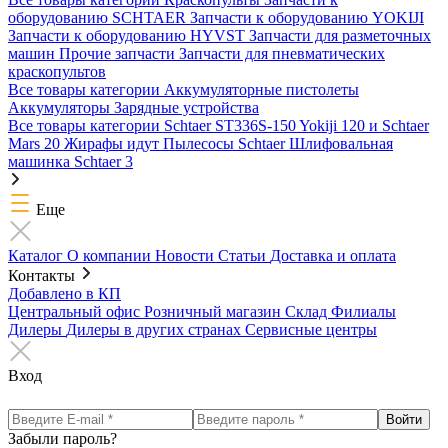
оборудованию SCHTAER
Запчасти к оборудованию YOKIJI
Запчасти к оборудованию HYVST
Запчасти для разметочных
машин
Прочие запчасти
Запчасти для пневматических
краскопультов
Все товары категории
Аккумуляторные пистолеты
Аккумуляторы
Зарядные устройства
Все товары категории
Schtaer ST336S-150
Yokiji 120 и Schtaer
Mars 20
Жирафы идут
Пылесосы Schtaer
Шлифовальная
машинка Schtaer 3
Еще
Каталог
О компании
Новости
Статьи
Доставка и оплата
Контакты
Добавлено в КП
Центральный офис
Розничный магазин
Склад
Филиалы
Дилеры
Дилеры в других странах
Сервисные центры
Вход
Забыли пароль?