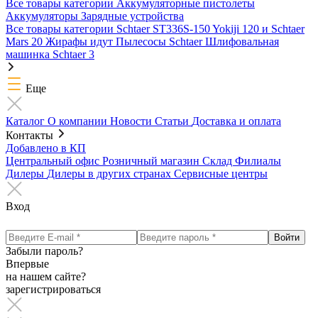
Все товары категории
Аккумуляторные пистолеты
Аккумуляторы
Зарядные устройства
Все товары категории
Schtaer ST336S-150
Yokiji 120 и Schtaer
Mars 20
Жирафы идут
Пылесосы Schtaer
Шлифовальная
машинка Schtaer 3
Еще
Каталог
О компании
Новости
Статьи
Доставка и оплата
Контакты
Добавлено в КП
Центральный офис
Розничный магазин
Склад
Филиалы
Дилеры
Дилеры в других странах
Сервисные центры
Вход
Забыли пароль?
Впервые
на нашем сайте?
зарегистрироваться