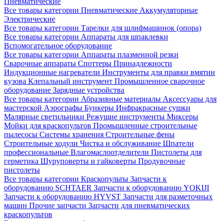
Пневматические
Все товары категории
Пневматические
Аккумуляторные
Электрические
Все товары категории
Тарелки для шлифмашинок (опора)
Все товары категории
Аппараты для шпаклевки
Вспомогательное оборудование
Все товары категории
Аппараты плазменной резки
Сварочные аппараты
Споттеры
Принадлежности
Индукционные нагреватели
Инструменты для правки вмятин
кузова
Клепальный инструмент
Промышленное сварочное
оборудование
Зарядные устройства
Все товары категории
Абразивные материалы
Аксессуары для
мастерской
Аэрографы
Бункеры
Инфракрасные сушки
Малярные светильники
Режущие инструменты
Миксеры
Мойки для краскопультов
Промышленные строительные
пылесосы
Системы хранения
Строительные фены
Строительные ходули
Чистка и обслуживание
Шпатели
профессиональные
Влагомаслоотделители
Пистолеты для
герметика
Шуруповерты и гайковерты
Продувочные
пистолеты
Все товары категории
Краскопульты
Запчасти к
оборудованию SCHTAER
Запчасти к оборудованию YOKIJI
Запчасти к оборудованию HYVST
Запчасти для разметочных
машин
Прочие запчасти
Запчасти для пневматических
краскопультов