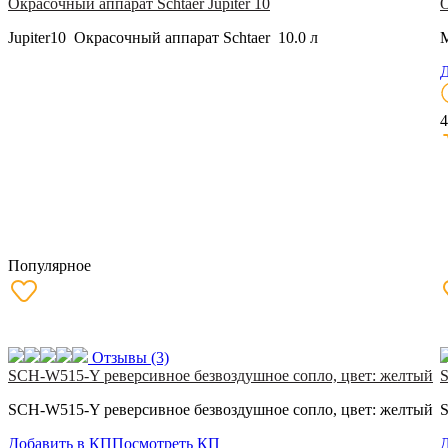
Окрасочный аппарат Schtaer Jupiter 10
О
Jupiter10 Окрасочный аппарат Schtaer 10.0 л
M
Д
4
Популярное
Отзывы
(3)
SCH-W515-Y реверсивное безвоздушное сопло, цвет: желтый
S
SCH-W515-Y реверсивное безвоздушное сопло, цвет: желтый
S
Добавить в КП
Посмотреть КП
Д