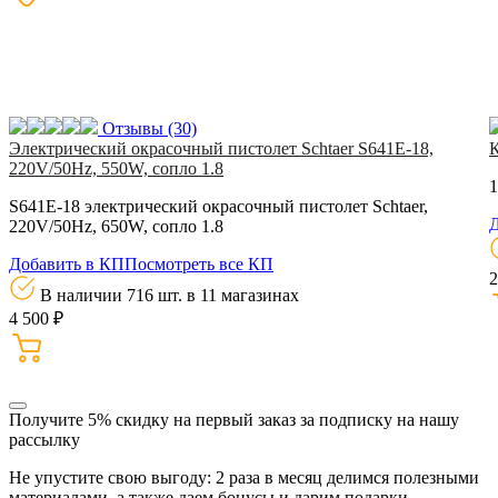
Отзывы
(30)
Электрический окрасочный пистолет Schtaer S641E-18,
220V/50Hz, 550W, сопло 1.8
1
S641E-18 электрический окрасочный пистолет Schtaer,
Д
220V/50Hz, 650W, сопло 1.8
Добавить в КП
Посмотреть все КП
2
В наличии 716 шт.
в 11 магазинах
4 500 ₽
Получите 5% скидку
на первый заказ за подписку на нашу
рассылку
Не упустите свою выгоду: 2 раза в месяц делимся полезными
материалами, а также даем бонусы и дарим подарки