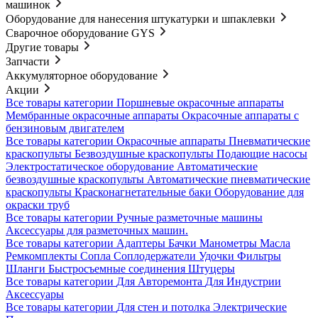
машинок
Оборудование для нанесения штукатурки и шпаклевки
Сварочное оборудование GYS
Другие товары
Запчасти
Аккумуляторное оборудование
Акции
Все товары категории
Поршневые окрасочные аппараты
Мембранные окрасочные аппараты
Окрасочные аппараты с
бензиновым двигателем
Все товары категории
Окрасочные аппараты
Пневматические
краскопульты
Безвоздушные краскопульты
Подающие насосы
Электростатическое оборудование
Автоматические
безвоздушные краскопульты
Автоматические пневматические
краскопульты
Красконагнетательные баки
Оборудование для
окраски труб
Все товары категории
Ручные разметочные машины
Аксессуары для разметочных машин.
Все товары категории
Адаптеры
Бачки
Манометры
Масла
Ремкомплекты
Сопла
Соплодержатели
Удочки
Фильтры
Шланги
Быстросъемные соединения
Штуцеры
Все товары категории
Для Авторемонта
Для Индустрии
Аксессуары
Все товары категории
Для стен и потолка
Электрические