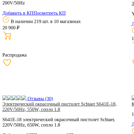
200V/50Hz
Добавить в КП
Посмотреть КП
В наличии 219 шт.
в 10 магазинах
Д
20 900 ₽
1
Распродажа
Отзывы
(30)
Электрический окрасочный пистолет Schtaer S641E-18,
220V/50Hz, 550W, сопло 1.8
1
S641E-18 электрический окрасочный пистолет Schtaer,
Д
220V/50Hz, 650W, сопло 1.8