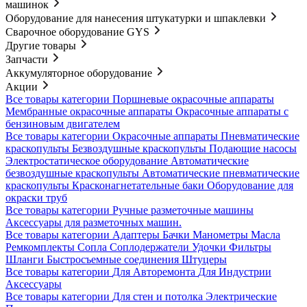
машинок
Оборудование для нанесения штукатурки и шпаклевки
Сварочное оборудование GYS
Другие товары
Запчасти
Аккумуляторное оборудование
Акции
Все товары категории
Поршневые окрасочные аппараты
Мембранные окрасочные аппараты
Окрасочные аппараты с
бензиновым двигателем
Все товары категории
Окрасочные аппараты
Пневматические
краскопульты
Безвоздушные краскопульты
Подающие насосы
Электростатическое оборудование
Автоматические
безвоздушные краскопульты
Автоматические пневматические
краскопульты
Красконагнетательные баки
Оборудование для
окраски труб
Все товары категории
Ручные разметочные машины
Аксессуары для разметочных машин.
Все товары категории
Адаптеры
Бачки
Манометры
Масла
Ремкомплекты
Сопла
Соплодержатели
Удочки
Фильтры
Шланги
Быстросъемные соединения
Штуцеры
Все товары категории
Для Авторемонта
Для Индустрии
Аксессуары
Все товары категории
Для стен и потолка
Электрические