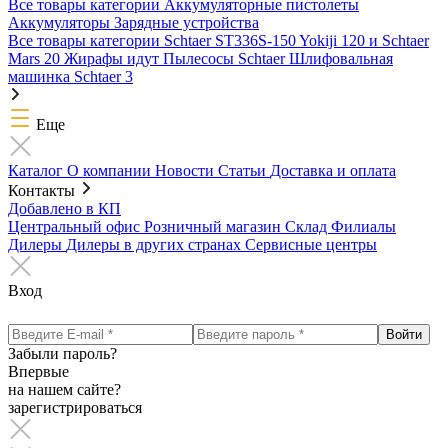
Все товары категории
Аккумуляторные пистолеты
Аккумуляторы
Зарядные устройства
Все товары категории
Schtaer ST336S-150
Yokiji 120 и Schtaer
Mars 20
Жирафы идут
Пылесосы Schtaer
Шлифовальная
машинка Schtaer 3
Еще
Каталог
О компании
Новости
Статьи
Доставка и оплата
Контакты
Добавлено в КП
Центральный офис
Розничный магазин
Склад
Филиалы
Дилеры
Дилеры в других странах
Сервисные центры
Вход
Забыли пароль?
Впервые
на нашем сайте?
зарегистрироваться