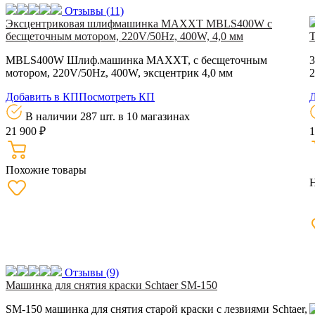
Отзывы
(11)
Эксцентриковая шлифмашинка MAXXT MBLS400W с
бесщеточным мотором, 220V/50Hz, 400W, 4,0 мм
Т
MBLS400W Шлиф.машинка MAXXT, с бесщеточным
3
мотором, 220V/50Hz, 400W, эксцентрик 4,0 мм
Добавить в КП
Посмотреть КП
Д
В наличии 287 шт.
в 10 магазинах
21 900 ₽
1
Похожие товары
Отзывы
(9)
Машинка для снятия краски Schtaer SM-150
SM-150 машинка для снятия старой краски с лезвиями Schtaer,