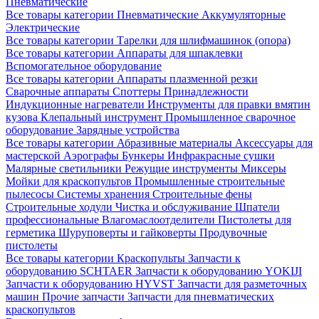
Пневматические
Все товары категории
Пневматические
Аккумуляторные
Электрические
Все товары категории
Тарелки для шлифмашинок (опора)
Все товары категории
Аппараты для шпаклевки
Вспомогательное оборудование
Все товары категории
Аппараты плазменной резки
Сварочные аппараты
Споттеры
Принадлежности
Индукционные нагреватели
Инструменты для правки вмятин
кузова
Клепальный инструмент
Промышленное сварочное
оборудование
Зарядные устройства
Все товары категории
Абразивные материалы
Аксессуары для
мастерской
Аэрографы
Бункеры
Инфракрасные сушки
Малярные светильники
Режущие инструменты
Миксеры
Мойки для краскопультов
Промышленные строительные
пылесосы
Системы хранения
Строительные фены
Строительные ходули
Чистка и обслуживание
Шпатели
профессиональные
Влагомаслоотделители
Пистолеты для
герметика
Шуруповерты и гайковерты
Продувочные
пистолеты
Все товары категории
Краскопульты
Запчасти к
оборудованию SCHTAER
Запчасти к оборудованию YOKIJI
Запчасти к оборудованию HYVST
Запчасти для разметочных
машин
Прочие запчасти
Запчасти для пневматических
краскопультов