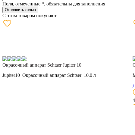
Поля, отмеченные
*
, обязательны для заполнения
Отправить отзыв
С этим товаром покупают
Окрасочный аппарат Schtaer Jupiter 10
О
Jupiter10 Окрасочный аппарат Schtaer 10.0 л
M
Д
4