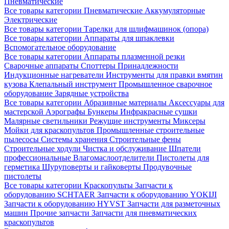
Пневматические
Все товары категории
Пневматические
Аккумуляторные
Электрические
Все товары категории
Тарелки для шлифмашинок (опора)
Все товары категории
Аппараты для шпаклевки
Вспомогательное оборудование
Все товары категории
Аппараты плазменной резки
Сварочные аппараты
Споттеры
Принадлежности
Индукционные нагреватели
Инструменты для правки вмятин
кузова
Клепальный инструмент
Промышленное сварочное
оборудование
Зарядные устройства
Все товары категории
Абразивные материалы
Аксессуары для
мастерской
Аэрографы
Бункеры
Инфракрасные сушки
Малярные светильники
Режущие инструменты
Миксеры
Мойки для краскопультов
Промышленные строительные
пылесосы
Системы хранения
Строительные фены
Строительные ходули
Чистка и обслуживание
Шпатели
профессиональные
Влагомаслоотделители
Пистолеты для
герметика
Шуруповерты и гайковерты
Продувочные
пистолеты
Все товары категории
Краскопульты
Запчасти к
оборудованию SCHTAER
Запчасти к оборудованию YOKIJI
Запчасти к оборудованию HYVST
Запчасти для разметочных
машин
Прочие запчасти
Запчасти для пневматических
краскопультов