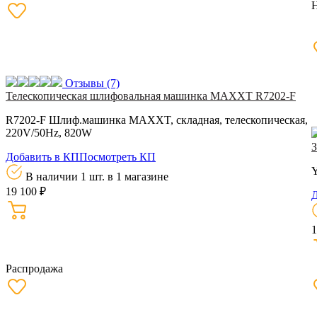
Отзывы
(7)
Телескопическая шлифовальная машинка MAXXT R7202-F
R7202-F Шлиф.машинка MAXXT, складная, телескопическая,
220V/50Hz, 820W
Добавить в КП
Посмотреть КП
В наличии 1 шт.
в 1 магазине
19 100 ₽
Д
1
Распродажа