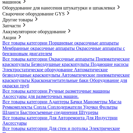
машинок
Оборудование для нанесения штукатурки и шпаклевки
Сварочное оборудование GYS
Другие товары
Запчасти
Аккумуляторное оборудование
Акции
Все товары категории
Поршневые окрасочные аппараты
Мембранные окрасочные аппараты
Окрасочные аппараты с
бензиновым двигателем
Все товары категории
Окрасочные аппараты
Пневматические
краскопульты
Безвоздушные краскопульты
Подающие насосы
Электростатическое оборудование
Автоматические
безвоздушные краскопульты
Автоматические пневматические
краскопульты
Красконагнетательные баки
Оборудование для
окраски труб
Все товары категории
Ручные разметочные машины
Аксессуары для разметочных машин.
Все товары категории
Адаптеры
Бачки
Манометры
Масла
Ремкомплекты
Сопла
Соплодержатели
Удочки
Фильтры
Шланги
Быстросъемные соединения
Штуцеры
Все товары категории
Для Авторемонта
Для Индустрии
Аксессуары
Все товары категории
Для стен и потолка
Электрические