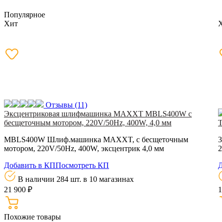
Популярное
Хит
Отзывы
(11)
Эксцентриковая шлифмашинка MAXXT MBLS400W с
бесщеточным мотором, 220V/50Hz, 400W, 4,0 мм
Т
MBLS400W Шлиф.машинка MAXXT, с бесщеточным
3
мотором, 220V/50Hz, 400W, эксцентрик 4,0 мм
Добавить в КП
Посмотреть КП
Д
В наличии 284 шт.
в 10 магазинах
21 900 ₽
1
Похожие товары