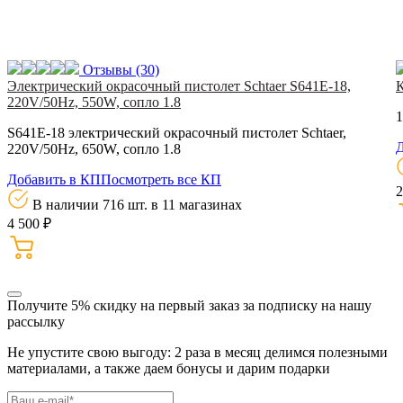
Отзывы
(30)
Электрический окрасочный пистолет Schtaer S641E-18,
220V/50Hz, 550W, сопло 1.8
1
S641E-18 электрический окрасочный пистолет Schtaer,
Д
220V/50Hz, 650W, сопло 1.8
Добавить в КП
Посмотреть все КП
2
В наличии 716 шт.
в 11 магазинах
4 500 ₽
Получите 5% скидку
на первый заказ за подписку на нашу
рассылку
Не упустите свою выгоду: 2 раза в месяц делимся полезными
материалами, а также даем бонусы и дарим подарки