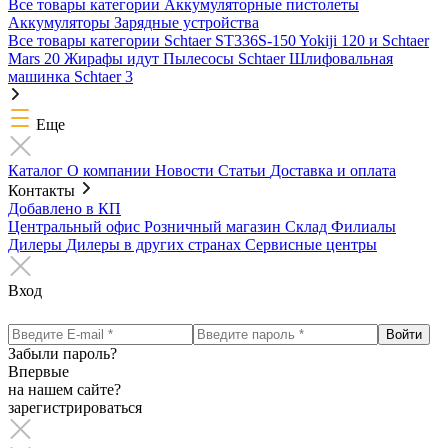
Все товары категории
Аккумуляторные пистолеты
Аккумуляторы
Зарядные устройства
Все товары категории
Schtaer ST336S-150
Yokiji 120 и Schtaer
Mars 20
Жирафы идут
Пылесосы Schtaer
Шлифовальная
машинка Schtaer 3
Еще
Каталог
О компании
Новости
Статьи
Доставка и оплата
Контакты
Добавлено в КП
Центральный офис
Розничный магазин
Склад
Филиалы
Дилеры
Дилеры в других странах
Сервисные центры
Вход
Забыли пароль?
Впервые
на нашем сайте?
зарегистрироваться