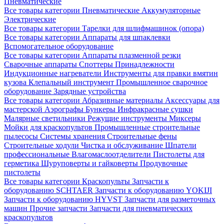
Пневматические
Все товары категории
Пневматические
Аккумуляторные
Электрические
Все товары категории
Тарелки для шлифмашинок (опора)
Все товары категории
Аппараты для шпаклевки
Вспомогательное оборудование
Все товары категории
Аппараты плазменной резки
Сварочные аппараты
Споттеры
Принадлежности
Индукционные нагреватели
Инструменты для правки вмятин
кузова
Клепальный инструмент
Промышленное сварочное
оборудование
Зарядные устройства
Все товары категории
Абразивные материалы
Аксессуары для
мастерской
Аэрографы
Бункеры
Инфракрасные сушки
Малярные светильники
Режущие инструменты
Миксеры
Мойки для краскопультов
Промышленные строительные
пылесосы
Системы хранения
Строительные фены
Строительные ходули
Чистка и обслуживание
Шпатели
профессиональные
Влагомаслоотделители
Пистолеты для
герметика
Шуруповерты и гайковерты
Продувочные
пистолеты
Все товары категории
Краскопульты
Запчасти к
оборудованию SCHTAER
Запчасти к оборудованию YOKIJI
Запчасти к оборудованию HYVST
Запчасти для разметочных
машин
Прочие запчасти
Запчасти для пневматических
краскопультов