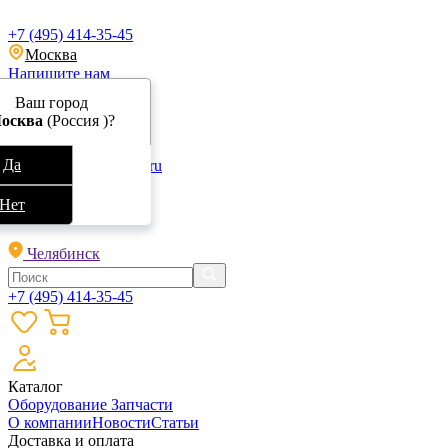
+7 (495) 414-35-45
Москва
Напишите нам
Ваш город
осква
(Россия )?
Да
info@specokraska.ru
Обратный звонок
Нет
Челябинск
+7 (495) 414-35-45
Каталог
Оборудование
Запчасти
О компании
Новости
Статьи
Доставка и оплата