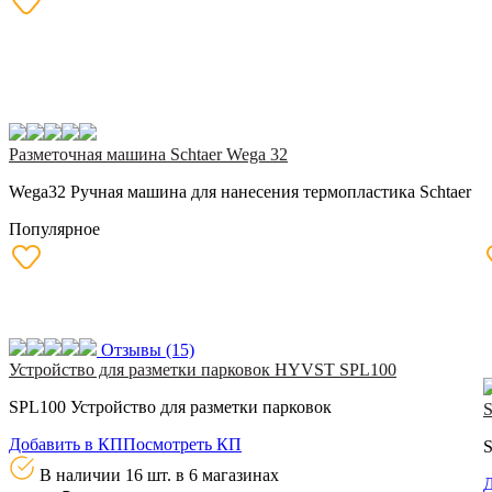
Разметочная машина Schtaer Wega 32
Wega32 Ручная машина для нанесения термопластика Schtaer
Популярное
Отзывы
(15)
Устройство для разметки парковок HYVST SPL100
SPL100 Устройство для разметки парковок
S
Добавить в КП
Посмотреть КП
S
В наличии 16 шт.
в 6 магазинах
Д