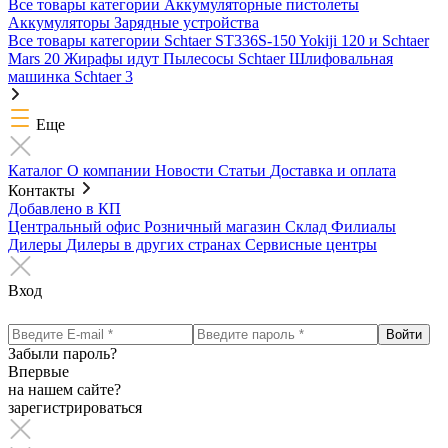
Все товары категории
Аккумуляторные пистолеты
Аккумуляторы
Зарядные устройства
Все товары категории
Schtaer ST336S-150
Yokiji 120 и Schtaer
Mars 20
Жирафы идут
Пылесосы Schtaer
Шлифовальная
машинка Schtaer 3
Еще
Каталог
О компании
Новости
Статьи
Доставка и оплата
Контакты
Добавлено в КП
Центральный офис
Розничный магазин
Склад
Филиалы
Дилеры
Дилеры в других странах
Сервисные центры
Вход
Забыли пароль?
Впервые
на нашем сайте?
зарегистрироваться