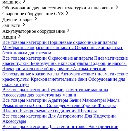
машинок
Оборудование для нанесения штукатурки и шпаклевки
Сварочное оборудование GYS
Другие товары
Запчасти
Аккумуляторное оборудование
Акции
Все товары категории
Поршневые окрасочные аппараты
Мембранные окрасочные аппараты
Окрасочные аппараты с
бензиновым двигателем
Все товары категории
Окрасочные аппараты
Пневматические
краскопульты
Безвоздушные краскопульты
Подающие насосы
Электростатическое оборудование
Автоматические
безвоздушные краскопульты
Автоматические пневматические
краскопульты
Красконагнетательные баки
Оборудование для
окраски труб
Все товары категории
Ручные разметочные машины
Аксессуары для разметочных машин.
Все товары категории
Адаптеры
Бачки
Манометры
Масла
Ремкомплекты
Сопла
Соплодержатели
Удочки
Фильтры
Шланги
Быстросъемные соединения
Штуцеры
Все товары категории
Для Авторемонта
Для Индустрии
Аксессуары
Все товары категории
Для стен и потолка
Электрические