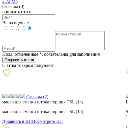
2.72 Mb
Отзывы
(0)
написать отзыв
Ваша оценка:
Поля, отмеченные
*
, обязательны для заполнения
Отправить отзыв
С этим товаром покупают
Отзывы
(2)
масло для смазки штока поршня TSL (1л)
Ш
масло для смазки штока поршня TSL (1л)
S
1
Добавить в КП
Посмотреть КП
Д