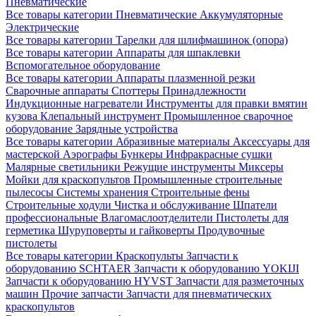
Пневматические
Все товары категории
Пневматические
Аккумуляторные
Электрические
Все товары категории
Тарелки для шлифмашинок (опора)
Все товары категории
Аппараты для шпаклевки
Вспомогательное оборудование
Все товары категории
Аппараты плазменной резки
Сварочные аппараты
Споттеры
Принадлежности
Индукционные нагреватели
Инструменты для правки вмятин
кузова
Клепальный инструмент
Промышленное сварочное
оборудование
Зарядные устройства
Все товары категории
Абразивные материалы
Аксессуары для
мастерской
Аэрографы
Бункеры
Инфракрасные сушки
Малярные светильники
Режущие инструменты
Миксеры
Мойки для краскопультов
Промышленные строительные
пылесосы
Системы хранения
Строительные фены
Строительные ходули
Чистка и обслуживание
Шпатели
профессиональные
Влагомаслоотделители
Пистолеты для
герметика
Шуруповерты и гайковерты
Продувочные
пистолеты
Все товары категории
Краскопульты
Запчасти к
оборудованию SCHTAER
Запчасти к оборудованию YOKIJI
Запчасти к оборудованию HYVST
Запчасти для разметочных
машин
Прочие запчасти
Запчасти для пневматических
краскопультов