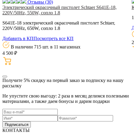
Отзывы
(30)
Электрический окрасочный пистолет Schtaer S641E-18,
220V/50Hz, 550W, сопло 1.8
1
S641E-18 электрический окрасочный пистолет Schtaer,
Д
220V/50Hz, 650W, сопло 1.8
Добавить в КП
Посмотреть все КП
2
В наличии 715 шт.
в 11 магазинах
4 500 ₽
Получите 5% скидку
на первый заказ за подписку на нашу
рассылку
Не упустите свою выгоду: 2 раза в месяц делимся полезными
материалами, а также даем бонусы и дарим подарки
Подписаться
КОНТАКТЫ