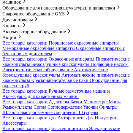
машинок
Оборудование для нанесения штукатурки и шпаклевки
Сварочное оборудование GYS
Другие товары
Запчасти
Аккумуляторное оборудование
Акции
Все товары категории
Поршневые окрасочные аппараты
Мембранные окрасочные аппараты
Окрасочные аппараты с
бензиновым двигателем
Все товары категории
Окрасочные аппараты
Пневматические
краскопульты
Безвоздушные краскопульты
Подающие насосы
Электростатическое оборудование
Автоматические
безвоздушные краскопульты
Автоматические пневматические
краскопульты
Красконагнетательные баки
Оборудование для
окраски труб
Все товары категории
Ручные разметочные машины
Аксессуары для разметочных машин.
Все товары категории
Адаптеры
Бачки
Манометры
Масла
Ремкомплекты
Сопла
Соплодержатели
Удочки
Фильтры
Шланги
Быстросъемные соединения
Штуцеры
Все товары категории
Для Авторемонта
Для Индустрии
Аксессуары
Все товары категории
Для стен и потолка
Электрические