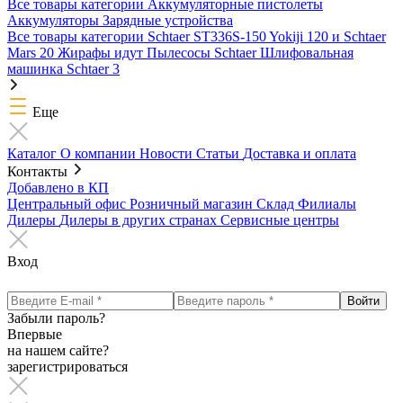
Все товары категории
Аккумуляторные пистолеты
Аккумуляторы
Зарядные устройства
Все товары категории
Schtaer ST336S-150
Yokiji 120 и Schtaer
Mars 20
Жирафы идут
Пылесосы Schtaer
Шлифовальная
машинка Schtaer 3
Еще
Каталог
О компании
Новости
Статьи
Доставка и оплата
Контакты
Добавлено в КП
Центральный офис
Розничный магазин
Склад
Филиалы
Дилеры
Дилеры в других странах
Сервисные центры
Вход
Забыли пароль?
Впервые
на нашем сайте?
зарегистрироваться