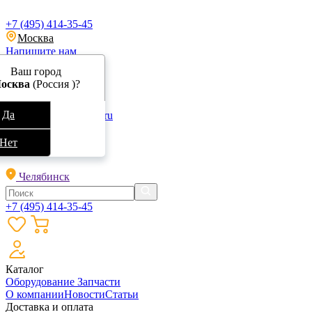
+7 (495) 414-35-45
Москва
Напишите нам
Ваш город
осква
(Россия )?
Да
info@specokraska.ru
Обратный звонок
Нет
Челябинск
+7 (495) 414-35-45
Каталог
Оборудование
Запчасти
О компании
Новости
Статьи
Доставка и оплата