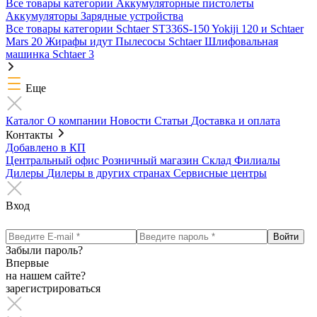
Все товары категории
Аккумуляторные пистолеты
Аккумуляторы
Зарядные устройства
Все товары категории
Schtaer ST336S-150
Yokiji 120 и Schtaer
Mars 20
Жирафы идут
Пылесосы Schtaer
Шлифовальная
машинка Schtaer 3
Еще
Каталог
О компании
Новости
Статьи
Доставка и оплата
Контакты
Добавлено в КП
Центральный офис
Розничный магазин
Склад
Филиалы
Дилеры
Дилеры в других странах
Сервисные центры
Вход
Забыли пароль?
Впервые
на нашем сайте?
зарегистрироваться