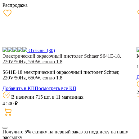
Распродажа
Отзывы
(30)
Электрический окрасочный пистолет Schtaer S641E-18,
220V/50Hz, 550W, сопло 1.8
1
S641E-18 электрический окрасочный пистолет Schtaer,
Д
220V/50Hz, 650W, сопло 1.8
Добавить в КП
Посмотреть все КП
2
В наличии 715 шт.
в 11 магазинах
4 500 ₽
Получите 5% скидку
на первый заказ за подписку на нашу
рассылку