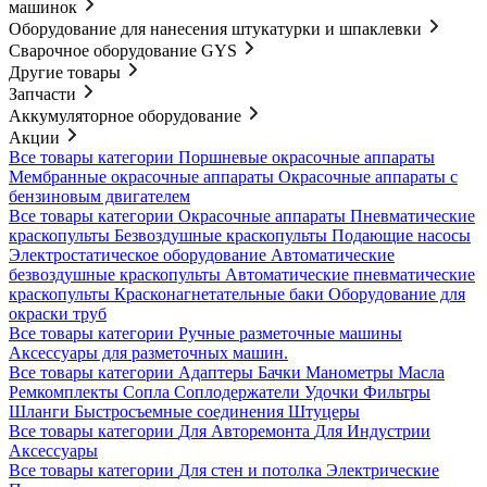
машинок
Оборудование для нанесения штукатурки и шпаклевки
Сварочное оборудование GYS
Другие товары
Запчасти
Аккумуляторное оборудование
Акции
Все товары категории
Поршневые окрасочные аппараты
Мембранные окрасочные аппараты
Окрасочные аппараты с
бензиновым двигателем
Все товары категории
Окрасочные аппараты
Пневматические
краскопульты
Безвоздушные краскопульты
Подающие насосы
Электростатическое оборудование
Автоматические
безвоздушные краскопульты
Автоматические пневматические
краскопульты
Красконагнетательные баки
Оборудование для
окраски труб
Все товары категории
Ручные разметочные машины
Аксессуары для разметочных машин.
Все товары категории
Адаптеры
Бачки
Манометры
Масла
Ремкомплекты
Сопла
Соплодержатели
Удочки
Фильтры
Шланги
Быстросъемные соединения
Штуцеры
Все товары категории
Для Авторемонта
Для Индустрии
Аксессуары
Все товары категории
Для стен и потолка
Электрические