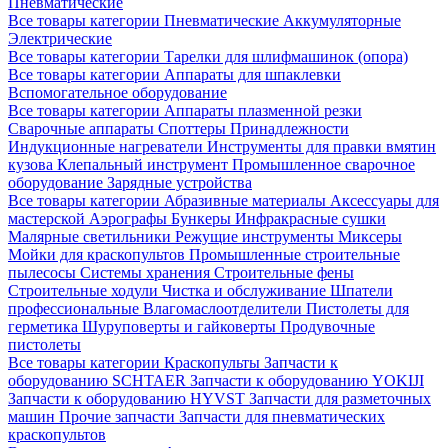
Пневматические
Все товары категории
Пневматические
Аккумуляторные
Электрические
Все товары категории
Тарелки для шлифмашинок (опора)
Все товары категории
Аппараты для шпаклевки
Вспомогательное оборудование
Все товары категории
Аппараты плазменной резки
Сварочные аппараты
Споттеры
Принадлежности
Индукционные нагреватели
Инструменты для правки вмятин
кузова
Клепальный инструмент
Промышленное сварочное
оборудование
Зарядные устройства
Все товары категории
Абразивные материалы
Аксессуары для
мастерской
Аэрографы
Бункеры
Инфракрасные сушки
Малярные светильники
Режущие инструменты
Миксеры
Мойки для краскопультов
Промышленные строительные
пылесосы
Системы хранения
Строительные фены
Строительные ходули
Чистка и обслуживание
Шпатели
профессиональные
Влагомаслоотделители
Пистолеты для
герметика
Шуруповерты и гайковерты
Продувочные
пистолеты
Все товары категории
Краскопульты
Запчасти к
оборудованию SCHTAER
Запчасти к оборудованию YOKIJI
Запчасти к оборудованию HYVST
Запчасти для разметочных
машин
Прочие запчасти
Запчасти для пневматических
краскопультов